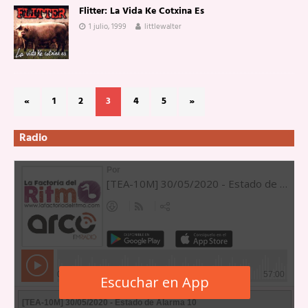
Flitter: La Vida Ke Cotxina Es
1 julio, 1999
littlewalter
«
1
2
3
4
5
»
Radio