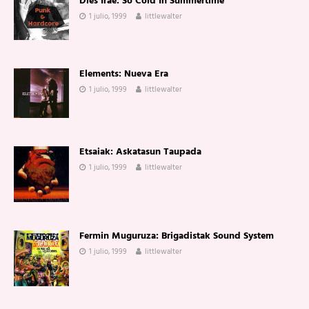
Dies Irae: So Cold In Summertime
1 julio, 1999
littlewalter
Elements: Nueva Era
1 julio, 1999
littlewalter
Etsaiak: Askatasun Taupada
1 julio, 1999
littlewalter
Fermin Muguruza: Brigadistak Sound System
1 julio, 1999
littlewalter