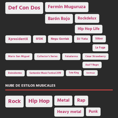
Fermin Muguruza
Def Con Dos
Barón Rojo
Rockdelux
Hip Hop Life
SFDK
Negu Gorriak
XpresidentX
DJ Yata
Sôber
La Fuga
Mario San Miguel
Collector's Series
Falsalarma
César Strawberry
Azul Y Negro
Tote King
Reincidentes
Santander Music Festival 2019
Saratoga
NUBE DE ESTILOS MUSICALES
Hip Hop
Metal
Rap
Rock
Heavy metal
Punk