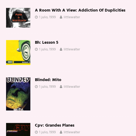
A Room With A View: Addiction Of Duplicities
1 julio, 1999
littlewalter
Bh: Lesson 5
1 julio, 1999
littlewalter
Blinded: Mito
1 julio, 1999
littlewalter
Cpv: Grandes Planes
1 julio, 1999
littlewalter