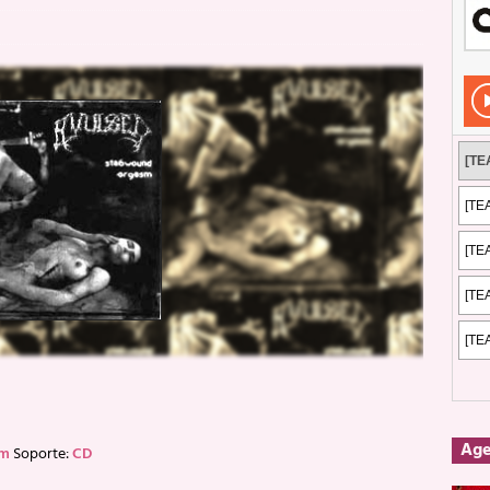
Rockeros certificados
ENTREVISTAS
dis: 2 de mayo de 2026 en Fuengirola
FOTOS
dis: Su ‘aullido’ retumbó ferozmente en Fuengirola.
REPORTAJES
s: La historia de Nintendo Vol. 2
PUBLICACIONES
Ag
um
Soporte:
CD