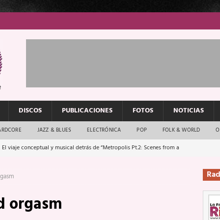
DISCOS
PUBLICACIONES
FOTOS
NOTICIAS
ARDCORE
JAZZ & BLUES
ELECTRÓNICA
POP
FOLK & WORLD
O
 El viaje conceptual y musical detrás de “Metropolis Pt.2: Scenes from a
Rad
rgasm
: El rock urbano sigue en buenas manos
ENTREVISTAS
d orgasm
os que van a escucharte te saludan
ENTREVISTAS
Música y arte que forjaron un mito
REPORTAJES