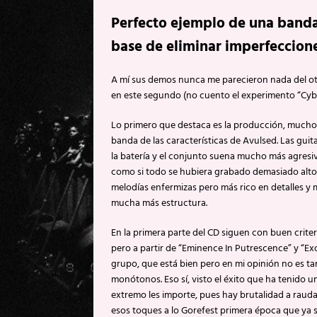
Perfecto ejemplo de una banda
base de eliminar imperfeccione
A mí sus demos nunca me parecieron nada del ot
en este segundo (no cuento el experimento “Cyb
Lo primero que destaca es la producción, mucho
banda de las características de Avulsed. Las gu
la batería y el conjunto suena mucho más agresi
como si todo se hubiera grabado demasiado alto
melodías enfermizas pero más rico en detalles 
mucha más estructura.
En la primera parte del CD siguen con buen crit
pero a partir de “Eminence In Putrescence” y “Ex
grupo, que está bien pero en mi opinión no es t
monótonos. Eso sí, visto el éxito que ha tenido
extremo les importe, pues hay brutalidad a rauda
esos toques a lo Gorefest primera época que ya