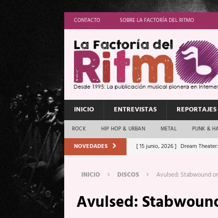
CONTACTO
SOBRE LA FACTORÍA DEL RITMO
INICIO
ENTREVISTAS
REPORTAJES
ROCK
HIP HOP & URBAN
METAL
PUNK & H
NOVEDADES
[ 15 junio, 2026 ]
Dream Theater:
Memory”
REPORTAJES
INICIO
DISCOS
Avulsed: Stabwound o
[ 11 junio, 2026 ]
Vamos Con Todo
Avulsed: Stabwoun
[ 1 junio, 2026 ]
Ave Exsilyum, l
[ 24 mayo, 2026 ]
Iron Maiden: 