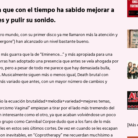
 que con el tiempo ha sabido mejorar a
s y pulir su sonido.
ro mundo, con su primer disco ya me llamaron más la atención y
ergore”) han alcanzado un nivel bastante bueno.
 más guarra que la de “Eminence…” y más apropiada para una
itarras han adoptado una presencia que antes se veía ahogada por
vo, pero a pesar de todo me parece que hay demasiada bulla,
. Musicalmente siguen más o menos igual, Death brutal con
y más variado que antes, con un mayor número de cambios y
erio la ecuación brutalidad+melodía+variedad=mejores temas,
orcismo Vaginal” empiezan a tirar por el lado más tremendo del
an interesante como el otro, ya que acaban volviéndose un poco
 un grupo como Cannibal Corpse dudo que a los fans de lo más
[Más 
les en estos seis últimos cortes. De vez en cuando se les escapan
 son inevitables, en “Coprotherapy” me recuerdan muchísimo a