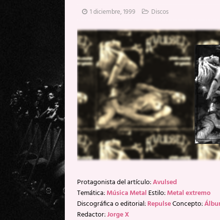
[ 20 mayo, 2026 ]
XpresidentX: 
1 diciembre, 1999
Discos
[ 17 mayo, 2026 ]
Fito & Fitipal
[ 17 mayo, 2026 ]
Fito & Fitipal
[ 5 agosto, 2026 ]
Florent Gorge
Protagonista del artículo:
Avulsed
Temática:
Música Metal
Estilo:
Metal extremo
Discográfica o editorial:
Repulse
Concepto:
Álb
Redactor:
Jorge X