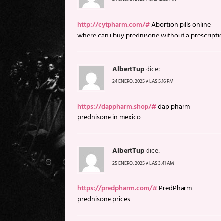
http://cytpharm.com/#
Abortion pills online
where can i buy prednisone without a prescripti
AlbertTup
dice:
24 ENERO, 2025 A LAS 5:16 PM
https://dappharm.shop/#
dap pharm
prednisone in mexico
AlbertTup
dice:
25 ENERO, 2025 A LAS 3:41 AM
https://predpharm.com/#
PredPharm
prednisone prices