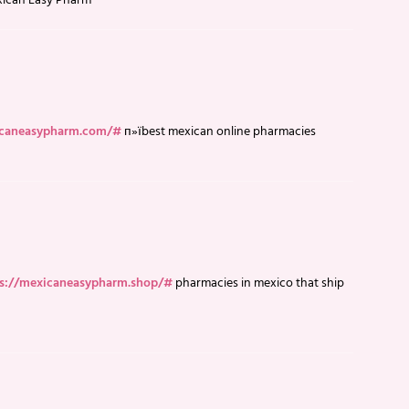
ican Easy Pharm
icaneasypharm.com/#
п»їbest mexican online pharmacies
ps://mexicaneasypharm.shop/#
pharmacies in mexico that ship