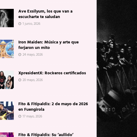
Ave Exsilyum, los que van a
escucharte te saludan
1 junio, 2026
Iron Maiden: Música y arte que
forjaron un mito
24 mayo, 2026
XpresidentX: Rockeros certificados
20 mayo, 2026
Fito & Fitipaldis: 2 de mayo de 2026
en Fuengirola
17 mayo, 2026
Fito & Fitipaldis: Su ‘aullido’