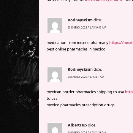
Mexican Easy Pharm:
Mexican Easy Pharm
– Mex
Rodneyskism
dice:
23 ENERO, 2025 A LAS 10:42 AM
medication from mexico pharmacy
https://mex
best online pharmacies in mexico
Rodneyskism
dice:
24 ENERO, 2025 A LAS 4:11 AM
mexican border pharmacies shipping to usa
htt
to usa
mexico pharmacies prescription drugs
AlbertTup
dice:
24 ENERO, 2025 A LAS 12:23 PM