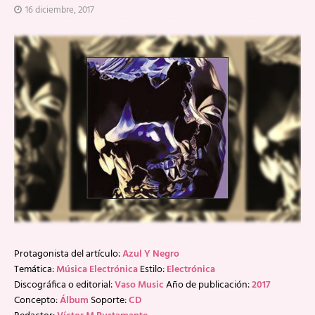
16 diciembre, 2017
Protagonista del artículo:
Azul Y Negro
Temática:
Música Electrónica
Estilo:
Electrónica
Discográfica o editorial:
Vaso Music
Año de publicación:
2017
Concepto:
Álbum
Soporte:
CD