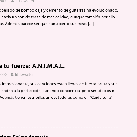
 2000
littlewalter
opellado de bombo caja y cemento de guitarras ha evolucionado,
 hacia un sonido trash de más calidad, aunque también por ello
r. Además parece ser que han abierto sus miras
[…]
 tu fuerza: A.N.I.M.A.L.
2000
littlewalter
s impresionante, sus canciones están llenas de fuerza bruta y sus
tienden a la perfección, aunando conciencia, pero sin tópicos ni
Además tienen estribillos arrebatadores como en “Cuida tu fé”,