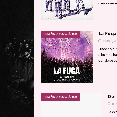
canciones e
La Fuga
RESEÑA DISCOGRÁFICA
10 abril, 2
Disco en di
álbum se ha
donde se pu
Def
RESEÑA DISCOGRÁFICA
16 
La ext