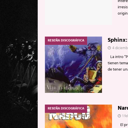
intere
irresi
origi
Sphinx:
RESEÑA DISCOGRÁFICA
4 diciemb
La intro “P
tienen tema
de tener un
Nar
RESEÑA DISCOGRÁFICA
1 f
El pr