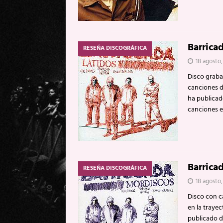
Barrica
RESEÑA DISCOGRÁFICA
18 agosto
Disco graba
canciones d
ha publicad
canciones e
Barrica
RESEÑA DISCOGRÁFICA
18 agosto
Disco con c
en la traye
publicado d