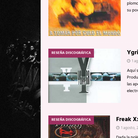
plomo
su po
Ygr
RESEÑA DISCOGRÁFICA
1 a
Aquí 
Produ
las a
elect
Freak X
RESEÑA DISCOGRÁFICA
1 agosto, 
Dada la polé