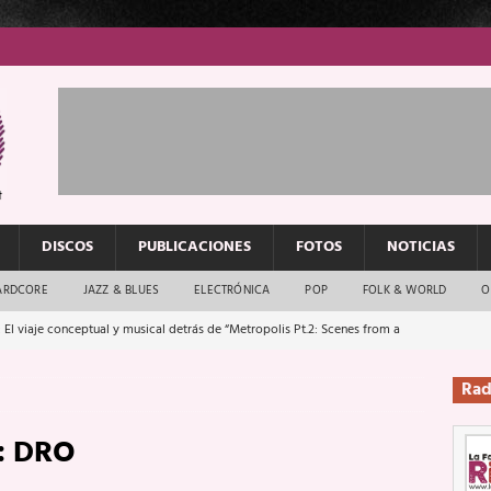
DISCOS
PUBLICACIONES
FOTOS
NOTICIAS
ARDCORE
JAZZ & BLUES
ELECTRÓNICA
POP
FOLK & WORLD
O
 El viaje conceptual y musical detrás de “Metropolis Pt.2: Scenes from a
Rad
: El rock urbano sigue en buenas manos
ENTREVISTAS
:
DRO
os que van a escucharte te saludan
ENTREVISTAS
Música y arte que forjaron un mito
REPORTAJES