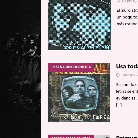
1 agosto,
El muro atr
un poquito,
más estánda
Usa toda
RESEÑA DISCOGRÁFICA
1 agosto, 
Su sonido e
letras se en
evidencias 
[…]