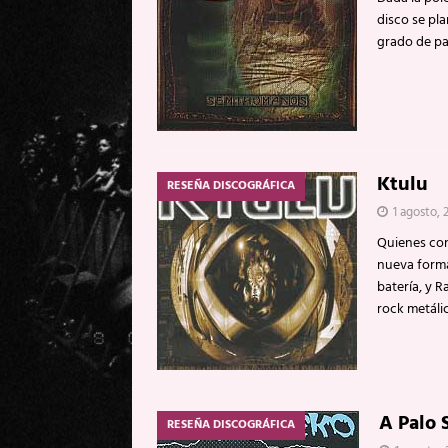
disco se pla
grado de p
Ktulu
RESEÑA DISCOGRÁFICA
1 agosto, 
Quienes con
nueva formac
batería, y R
rock metáli
A Palo S
RESEÑA DISCOGRÁFICA