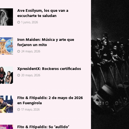
Ave Exsilyum, los que van a
escucharte te saludan
1 junio, 2026
Iron Maiden: Música y arte que
forjaron un mito
24 mayo, 2026
XpresidentX: Rockeros certificados
20 mayo, 2026
Fito & Fitipaldis: 2 de mayo de 2026
en Fuengirola
17 mayo, 2026
Fito & Fitipaldis: Su ‘aullido’