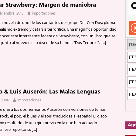
ar Strawberry: Margen de maniobra
Rockeros certificados
ENTREVISTAS
diciembre, 2015
importaciones
dis: 2 de mayo de 2026 en Fuengirola
FOTOS
ra novela de uno de los cantantes del grupo Def Con Dos: pluma
dis: Su ‘aullido’ retumbó ferozmente en Fuengirola.
REPORTAJES
realismo extremo y catarsis terrorífica. Una magnífica oportunidad
nocer esta interesante faceta de Strawberry, con un libro que se
s: La historia de Nintendo Vol. 2
PUBLICACIONES
 junto al nuevo disco disco de su banda: “Dos Tenores”.
[…]
o & Luis Auserón: Las Malas Lenguas
, 2006
importaciones
e une a los dos hermanos Auserón con versiones de temas
 rock, el pop, el blues y el soul traducidas al español. El disco
o resultado de una gira previa en la que han actuado
Ag
n ese repertorio.
[…]