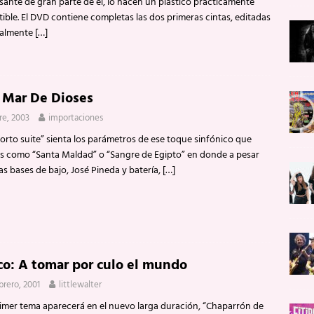
sante de gran parte de él, lo hacen un plástico prácticamente
stible. El DVD contiene completas las dos primeras cintas, editadas
nalmente
[…]
 Mar De Dioses
re, 2003
importaciones
orto suite” sienta los parámetros de ese toque sinfónico que
s como “Santa Maldad” o “Sangre de Egipto” en donde a pesar
as bases de bajo, José Pineda y batería,
[…]
co: A tomar por culo el mundo
ebrero, 2001
littlewalter
imer tema aparecerá en el nuevo larga duración, “Chaparrón de