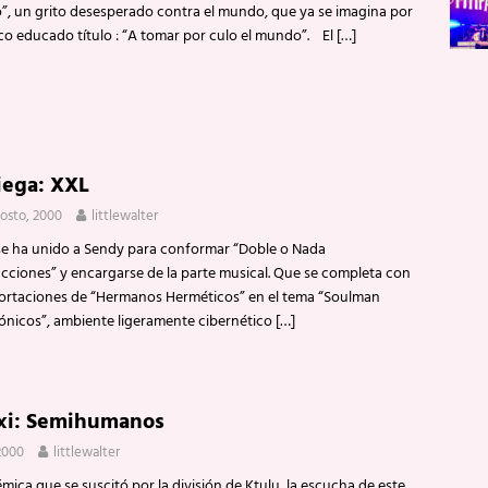
”, un grito desesperado contra el mundo, que ya se imagina por
co educado título : “A tomar por culo el mundo”. El
[…]
iega: XXL
gosto, 2000
littlewalter
se ha unido a Sendy para conformar “Doble o Nada
cciones” y encargarse de la parte musical. Que se completa con
portaciones de “Hermanos Herméticos” en el tema “Soulman
rónicos”, ambiente ligeramente cibernético
[…]
xi: Semihumanos
2000
littlewalter
mica que se suscitó por la división de Ktulu, la escucha de este