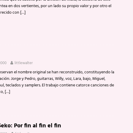
ntea en dos vertientes, por un lado su propio valor y por otro el
arecido con
[…]
2000
littlewalter
servan el nombre original se han reconstruido, constituyendo la
ión: Jorge y Pedro, guitarras, Willy, voz, Lara, bajo, Miguel,
aul, teclados y samplers. El trabajo contiene catorce canciones de
co,
[…]
eko: Por fin al fin el fin