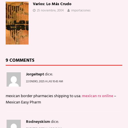
Varios: Lo Más Crudo
25 noviembre, 2004
importaciones
9 COMMENTS
JorgeItept
dice:
22 ENERO, 2025 A LAS 10:43 AM
mexican border pharmacies shipping to usa:
mexican rx online
–
Mexican Easy Pharm
Rodneyskism
dice: