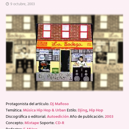
9 octubre, 2003
Protagonista del artículo:
Dj Mafioso
Temática:
Música Hip Hop & Urban
Estilo:
Djing
,
Hip Hop
Discográfica o editorial:
Autoedición
Año de publicación:
2003
Concepto:
Mixtape
Soporte:
CD-R