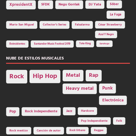
SFDK
Negu Gorriak
XpresidentX
DJ Yata
Sôber
La Fuga
Mario San Miguel
Collector's Series
Falsalarma
César Strawberry
Azul Y Negro
Tote King
Reincidentes
Santander Music Festival 2019
Saratoga
NUBE DE ESTILOS MUSICALES
Hip Hop
Metal
Rap
Rock
Heavy metal
Punk
Electrónica
Rock independiente
Jazz
Hardcore
Pop
Pop Independiente
Folk
Rock Urbano
Reggae
Rock mestizo
Canción de autor