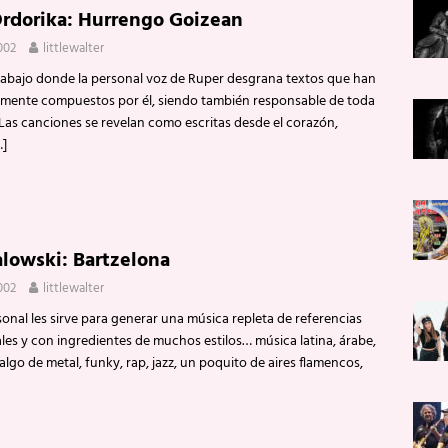
rdorika: Hurrengo Goizean
002
littlewalter
abajo donde la personal voz de Ruper desgrana textos que han
amente compuestos por él, siendo también responsable de toda
Las canciones se revelan como escritas desde el corazón,
…]
lowski: Bartzelona
002
littlewalter
nal les sirve para generar una música repleta de referencias
ales y con ingredientes de muchos estilos… música latina, árabe,
 algo de metal, funky, rap, jazz, un poquito de aires flamencos,