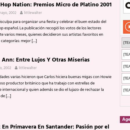
 Hop Nation: Premios Micro de Platino 2001
Rockeros certificados
ENTREVISTAS
mayo, 2002
littlewalter
dis: 2 de mayo de 2026 en Fuengirola
FOTOS
sculpa para organizar una fiesta y celebrar el buen estado del
dis: Su ‘aullido’ retumbó ferozmente en Fuengirola.
REPORTAJES
p español. La publicación recogió los votos de los lectores
e varios meses, quienes decidieron sus artistas favoritos en
s: La historia de Nintendo Vol. 2
PUBLICACIONES
s categorías: mejor
[…]
s Ann: Entre Lujos Y Otras Miserias
o, 2002
littlewalter
ades varias hicieron que Carlos hiciera buenas migas con Howie
oso productor británico que ha trabajo con estrellas de
internacional y quien además se dio el lujazo de rechazar la
 de
[…]
Ag
z En Primavera En Santander: Pasión por el