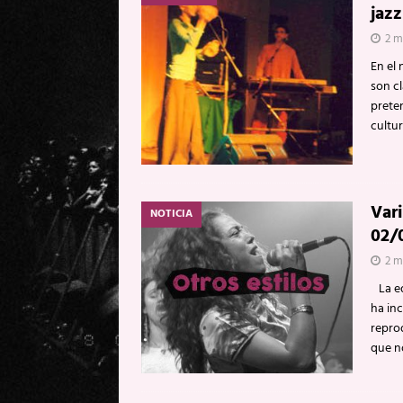
jazz
2 m
En el 
son cl
preten
cultur
Vari
NOTICIA
02/
2 m
La ed
ha in
repro
que 