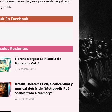
tos momentos no hay ningún evento registrado
 agenda.
uir En Facebook
ículos Recientes
Florent Gorges: La historia de
Nintendo Vol. 2
5 agosto, 2026
Dream Theater: El viaje conceptual y
musical detrás de “Metropolis Pt.2:
Scenes from a Memory”
15 junio, 2026