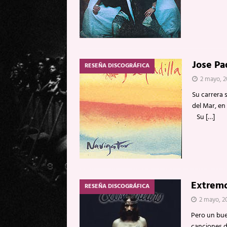
Jose Pa
RESEÑA DISCOGRÁFICA
2 mayo, 
Su carrera s
del Mar, en
Su
[…]
Extremo
RESEÑA DISCOGRÁFICA
2 mayo, 2
Pero un bue
canciones d