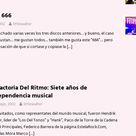
 666
002
littlewalter
hado varias veces los tres discos anteriores… y bueno, el caso
gustan… me gustan todos… también me gusta este “666”… pero
nsación de que si cortase y copiase la
[…]
actoria Del Ritmo: Siete años de
ependencia musical
ayo, 2002
littlewalter
nvitados, como representates del mundo musical, fueron Hendrik
, lider de “Los Del Tonos” y “Hank”, Paco de la Torre de la Cadena
 Principales, Federico Barrera de la página EstelaRock.Com,
las Mora Marco
[…]