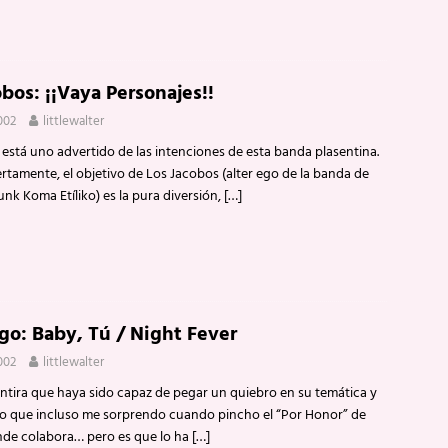
obos: ¡¡Vaya Personajes!!
002
littlewalter
 está uno advertido de las intenciones de esta banda plasentina.
ertamente, el objetivo de Los Jacobos (alter ego de la banda de
nk Koma Etíliko) es la pura diversión,
[…]
go: Baby, Tú / Night Fever
002
littlewalter
ira que haya sido capaz de pegar un quiebro en su temática y
to que incluso me sorprendo cuando pincho el “Por Honor” de
de colabora… pero es que lo ha
[…]