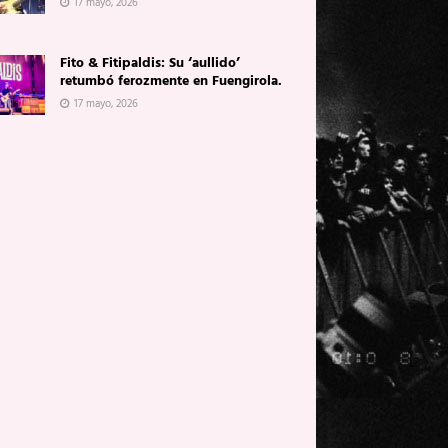
17 mayo, 2026
Fito & Fitipaldis: Su ‘aullido’
retumbó ferozmente en Fuengirola.
17 mayo, 2026