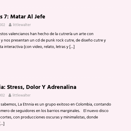
s 7: Matar Al Jefe
002
littlewalter
estos valencianos han hecho de la cutrería un arte con
y nos presentan un cd de punk rock cutre, de diseño cutre y
a interactiva (con video, relato, letras y
[…]
ia: Stress, Dolor Y Adrenalina
002
littlewalter
sabemos, La Etnnia es un grupo exitoso en Colombia, contando
mero de seguidores en los barrios marginales. El nuevo disco
 cortes, con producciones oscuras y minimalistas, donde
[…]