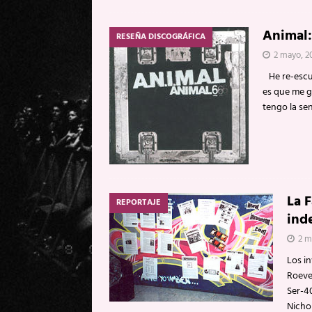
Animal:
RESEÑA DISCOGRÁFICA
2 mayo, 2
He re-escuc
es que me 
tengo la se
La F
REPORTAJE
ind
2 m
Los i
Roever
Ser-40
Nicho