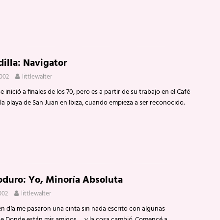
dilla: Navigator
2002
littlewalter
e inició a finales de los 70, pero es a partir de su trabajo en el Café
 la playa de San Juan en Ibiza, cuando empieza a ser reconocido.
duro: Yo, Minoría Absoluta
002
littlewalter
n día me pasaron una cinta sin nada escrito con algunas
e Donde están mis amigos … y la cosa cambió. Comencé a