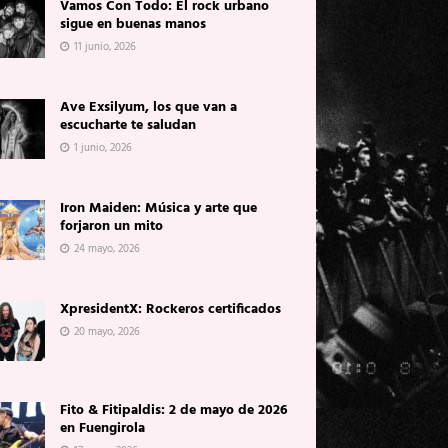
Vamos Con Todo: El rock urbano
sigue en buenas manos
11 junio, 2026
Ave Exsilyum, los que van a
escucharte te saludan
1 junio, 2026
Iron Maiden: Música y arte que
forjaron un mito
24 mayo, 2026
XpresidentX: Rockeros certificados
20 mayo, 2026
Fito & Fitipaldis: 2 de mayo de 2026
en Fuengirola