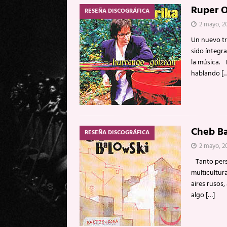
Ruper O
RESEÑA DISCOGRÁFICA
2 mayo, 2
Un nuevo tr
sido íntegr
la música. 
hablando
[
Cheb Ba
RESEÑA DISCOGRÁFICA
2 mayo, 2
Tanto perso
multicultur
aires rusos,
algo
[…]