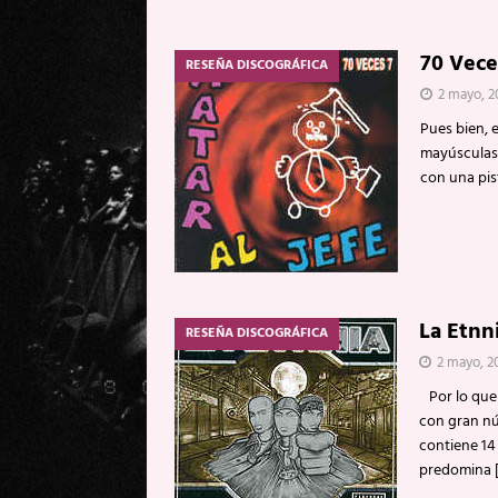
70 Vece
RESEÑA DISCOGRÁFICA
2 mayo, 2
Pues bien, 
mayúsculas 
con una pist
La Etnn
RESEÑA DISCOGRÁFICA
2 mayo, 2
Por lo que 
con gran nú
contiene 14
predomina