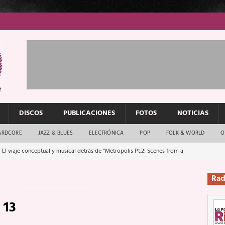
DISCOS
PUBLICACIONES
FOTOS
NOTICIAS
ARDCORE
JAZZ & BLUES
ELECTRÓNICA
POP
FOLK & WORLD
O
 El viaje conceptual y musical detrás de “Metropolis Pt.2: Scenes from a
Rad
: El rock urbano sigue en buenas manos
ENTREVISTAS
 13
os que van a escucharte te saludan
ENTREVISTAS
Música y arte que forjaron un mito
REPORTAJES