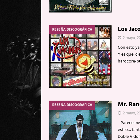
Los Jac
RESEÑA DISCOGRÁFICA
2 mayo, 2
Con esto ya
Y es que, ci
hardcore-pu
Mr. Ran
RESEÑA DISCOGRÁFICA
2 mayo, 2
Parece ment
estilo… tan
Doble V don