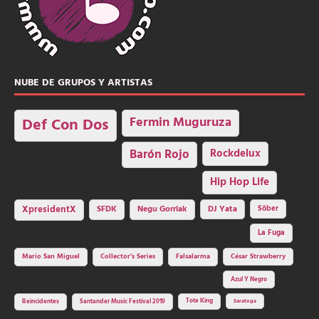
NUBE DE GRUPOS Y ARTISTAS
Fermin Muguruza
Def Con Dos
Barón Rojo
Rockdelux
Hip Hop Life
SFDK
Negu Gorriak
XpresidentX
DJ Yata
Sôber
La Fuga
Mario San Miguel
Collector's Series
Falsalarma
César Strawberry
Azul Y Negro
Tote King
Reincidentes
Santander Music Festival 2019
Saratoga