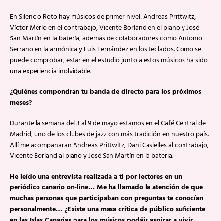
En Silencio Roto hay músicos de primer nivel: Andreas Prittwitz,
Víctor Merlo en el contrabajo, Vicente Borland en el piano y José
San Martín en la batería, ademas de colaboradores como Antonio
Serrano en la armónica y Luis Fernández en los teclados. Como se
puede comprobar, estar en el estudio junto a estos músicos ha sido
una experiencia inolvidable.
¿Quiénes compondrán tu banda de directo para los próximos
meses?
Durante la semana del 3 al 9 de mayo estamos en el Café Central de
Madrid, uno de los clubes de jazz con más tradición en nuestro país.
Allí me acompañaran Andreas Prittwitz, Dani Casielles al contrabajo,
Vicente Borland al piano y José San Martín en la bateria.
He leído una entrevista realizada a ti por lectores en un
periódico canario on-line… Me ha llamado la atención de que
muchas personas que participaban con preguntas te conocían
personalmente… ¿Existe una masa crítica de público suficiente
en las Islas Canarias para los músicos podáis aspirar a vivir