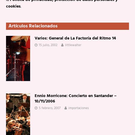
cookies
.
Artículos Relacionados
Varios: General de La Factoría del Ritmo 14
15 julio, 2002
littlewalter
Ennio Morricone: Concierto en Santander –
10/11/2006
5 febrero, 2007
importaciones