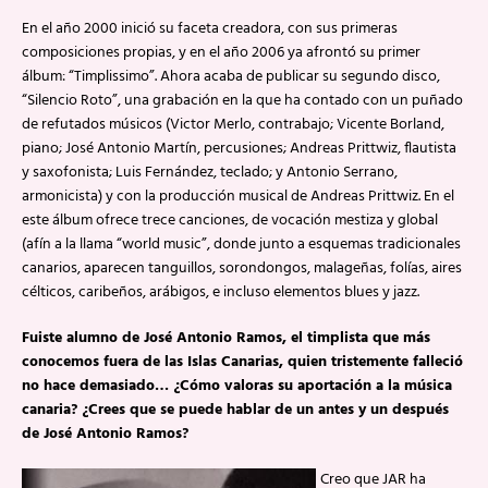
En el año 2000 inició su faceta creadora, con sus primeras
composiciones propias, y en el año 2006 ya afrontó su primer
álbum: “Timplissimo”. Ahora acaba de publicar su segundo disco,
“Silencio Roto”, una grabación en la que ha contado con un puñado
de refutados músicos (Victor Merlo, contrabajo; Vicente Borland,
piano; José Antonio Martín, percusiones; Andreas Prittwiz, flautista
y saxofonista; Luis Fernández, teclado; y Antonio Serrano,
armonicista) y con la producción musical de Andreas Prittwiz. En el
este álbum ofrece trece canciones, de vocación mestiza y global
(afín a la llama “world music”, donde junto a esquemas tradicionales
canarios, aparecen tanguillos, sorondongos, malageñas, folías, aires
célticos, caribeños, arábigos, e incluso elementos blues y jazz.
Fuiste alumno de José Antonio Ramos, el timplista que más
conocemos fuera de las Islas Canarias, quien tristemente falleció
no hace demasiado… ¿Cómo valoras su aportación a la música
canaria? ¿Crees que se puede hablar de un antes y un después
de José Antonio Ramos?
Creo que JAR ha