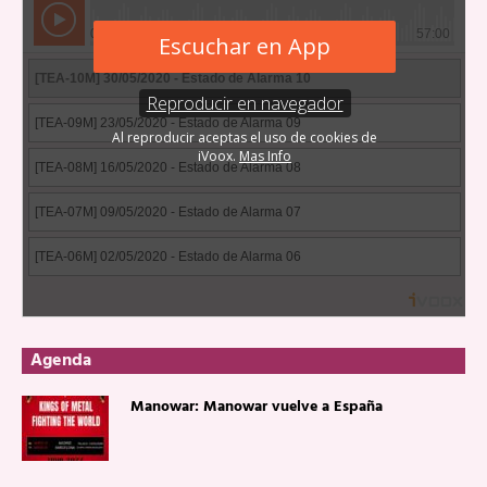
Agenda
Manowar: Manowar vuelve a España