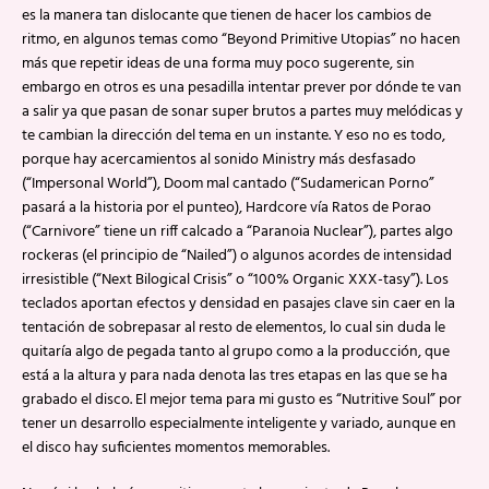
es la manera tan dislocante que tienen de hacer los cambios de
ritmo, en algunos temas como “Beyond Primitive Utopias” no hacen
más que repetir ideas de una forma muy poco sugerente, sin
embargo en otros es una pesadilla intentar prever por dónde te van
a salir ya que pasan de sonar super brutos a partes muy melódicas y
te cambian la dirección del tema en un instante. Y eso no es todo,
porque hay acercamientos al sonido Ministry más desfasado
(“Impersonal World”), Doom mal cantado (“Sudamerican Porno”
pasará a la historia por el punteo), Hardcore vía Ratos de Porao
(“Carnivore” tiene un riff calcado a “Paranoia Nuclear”), partes algo
rockeras (el principio de “Nailed”) o algunos acordes de intensidad
irresistible (“Next Bilogical Crisis” o “100% Organic XXX-tasy”). Los
teclados aportan efectos y densidad en pasajes clave sin caer en la
tentación de sobrepasar al resto de elementos, lo cual sin duda le
quitaría algo de pegada tanto al grupo como a la producción, que
está a la altura y para nada denota las tres etapas en las que se ha
grabado el disco. El mejor tema para mi gusto es “Nutritive Soul” por
tener un desarrollo especialmente inteligente y variado, aunque en
el disco hay suficientes momentos memorables.