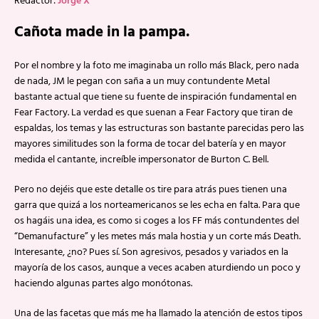
Redactor:
Jorge X
Cañota made in la pampa.
Por el nombre y la foto me imaginaba un rollo más Black, pero nada
de nada, JM le pegan con saña a un muy contundente Metal
bastante actual que tiene su fuente de inspiración fundamental en
Fear Factory. La verdad es que suenan a Fear Factory que tiran de
espaldas, los temas y las estructuras son bastante parecidas pero las
mayores similitudes son la forma de tocar del batería y en mayor
medida el cantante, increíble impersonator de Burton C. Bell.
Pero no dejéis que este detalle os tire para atrás pues tienen una
garra que quizá a los norteamericanos se les echa en falta. Para que
os hagáis una idea, es como si coges a los FF más contundentes del
“Demanufacture” y les metes más mala hostia y un corte más Death.
Interesante, ¿no? Pues sí. Son agresivos, pesados y variados en la
mayoría de los casos, aunque a veces acaben aturdiendo un poco y
haciendo algunas partes algo monótonas.
Una de las facetas que más me ha llamado la atención de estos tipos