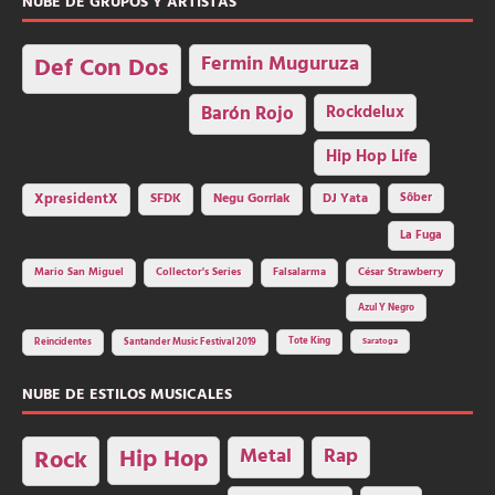
NUBE DE GRUPOS Y ARTISTAS
Fermin Muguruza
Def Con Dos
Barón Rojo
Rockdelux
Hip Hop Life
SFDK
Negu Gorriak
XpresidentX
DJ Yata
Sôber
La Fuga
Mario San Miguel
Collector's Series
Falsalarma
César Strawberry
Azul Y Negro
Tote King
Reincidentes
Santander Music Festival 2019
Saratoga
NUBE DE ESTILOS MUSICALES
Hip Hop
Metal
Rap
Rock