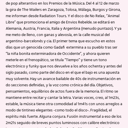
de pop alterantivo en los Premios de la Música. Del 4 al 12 de marzo
la gira de The Wailers en Zaragoza, Tolosa, Málaga, Burgos y Girona,
me informan desde Radiation Tours. Y el disco de No Relax, “Animal
Libre” que promociona el amigo de Envios Rebelde. se editará en
Alemania, Austria, Francia, Italia y Argentina (menudo puntazo). Y ya
me meto de lleno, con ganas y alevosía, en la calle musical del
argentino-barcelonés y cia. El primer tema que escucho en estos
días que un genocida como Gadafi extermina a su pueblo tras ser
“la niña bonita exterminadora de Occidente”, y ahora quieren
meterle en el frenopático, se titula “Tiempo” y tiene un tono
electrónico y funky que nos devuelve a los años ochenta y antes del
siglo pasado, como parte del disco en el que el bajo es una apuesta
muy solvente. Hay un avance bailable de 40s de instrumentación en
do secciones definidas, y la voz como crónica del día. Objetivos,
pensamientos, equilibrios de actos fuera de la memoria. El ritmo se
mantiene entre recitar y cantar la letra. Varias voces, creo, al 1m23s,
estable, la música tiene otra comodidad al 1m41s con unos arreglos a
modo de tintineo elegantes -como todo el disco-. Fragilidad, el
espíritu más fuerte. Alguna conjura. Fusión instrumental a eso de los
2m21s seguido de breves puntos luminosos con calibre electrónico