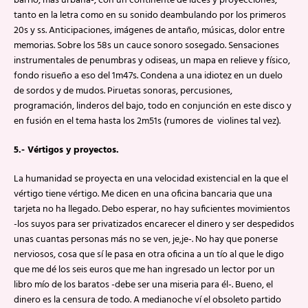
barrio, más urbana-, con un continente de luces y proyecciones,
tanto en la letra como en su sonido deambulando por los primeros
20s y ss. Anticipaciones, imágenes de antaño, músicas, dolor entre
memorias. Sobre los 58s un cauce sonoro sosegado. Sensaciones
instrumentales de penumbras y odiseas, un mapa en relieve y físico,
fondo risueño a eso del 1m47s. Condena a una idiotez en un duelo
de sordos y de mudos. Piruetas sonoras, percusiones,
programación, linderos del bajo, todo en conjunción en este disco y
en fusión en el tema hasta los 2m51s (rumores de violines tal vez).
5.- Vértigos y proyectos.
La humanidad se proyecta en una velocidad existencial en la que el
vértigo tiene vértigo. Me dicen en una oficina bancaria que una
tarjeta no ha llegado. Debo esperar, no hay suficientes movimientos
-los suyos para ser privatizados encarecer el dinero y ser despedidos
unas cuantas personas más no se ven, je,je-. No hay que ponerse
nerviosos, cosa que sí le pasa en otra oficina a un tío al que le digo
que me dé los seis euros que me han ingresado un lector por un
libro mío de los baratos -debe ser una miseria para él-. Bueno, el
dinero es la censura de todo. A medianoche ví el obsoleto partido