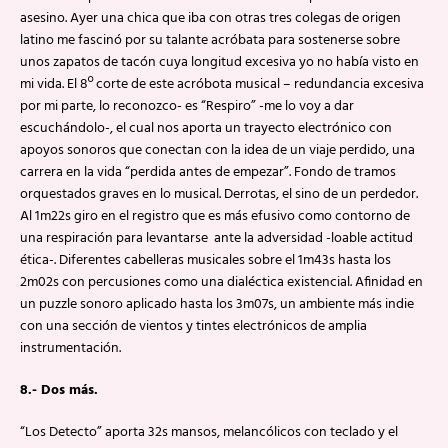
asesino. Ayer una chica que iba con otras tres colegas de origen
latino me fascinó por su talante acróbata para sostenerse sobre
unos zapatos de tacón cuya longitud excesiva yo no había visto en
mi vida. El 8º corte de este acróbota musical – redundancia excesiva
por mi parte, lo reconozco- es “Respiro” -me lo voy a dar
escuchándolo-, el cual nos aporta un trayecto electrónico con
apoyos sonoros que conectan con la idea de un viaje perdido, una
carrera en la vida “perdida antes de empezar”. Fondo de tramos
orquestados graves en lo musical. Derrotas, el sino de un perdedor.
Al 1m22s giro en el registro que es más efusivo como contorno de
una respiración para levantarse ante la adversidad -loable actitud
ética-. Diferentes cabelleras musicales sobre el 1m43s hasta los
2m02s con percusiones como una dialéctica existencial. Afinidad en
un puzzle sonoro aplicado hasta los 3m07s, un ambiente más indie
con una sección de vientos y tintes electrónicos de amplia
instrumentación.
8.- Dos más.
“Los Detecto” aporta 32s mansos, melancólicos con teclado y el