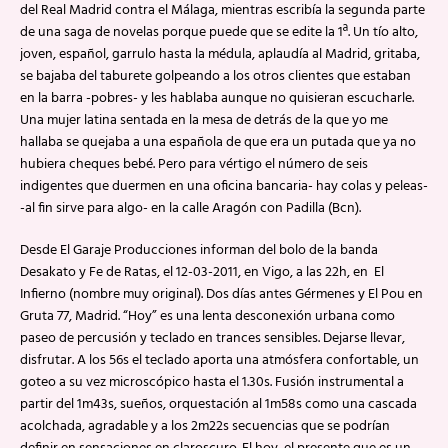
del Real Madrid contra el Málaga, mientras escribía la segunda parte
de una saga de novelas porque puede que se edite la 1ª. Un tío alto,
joven, español, garrulo hasta la médula, aplaudía al Madrid, gritaba,
se bajaba del taburete golpeando a los otros clientes que estaban
en la barra -pobres- y les hablaba aunque no quisieran escucharle.
Una mujer latina sentada en la mesa de detrás de la que yo me
hallaba se quejaba a una española de que era un putada que ya no
hubiera cheques bebé. Pero para vértigo el número de seis
indigentes que duermen en una oficina bancaria- hay colas y peleas-
-al fin sirve para algo- en la calle Aragón con Padilla (Bcn).
Desde El Garaje Producciones informan del bolo de la banda
Desakato y Fe de Ratas, el 12-03-2011, en Vigo, a las 22h, en El
Infierno (nombre muy original). Dos días antes Gérmenes y El Pou en
Gruta 77, Madrid. “Hoy” es una lenta desconexión urbana como
paseo de percusión y teclado en trances sensibles. Dejarse llevar,
disfrutar. A los 56s el teclado aporta una atmósfera confortable, un
goteo a su vez microscópico hasta el 1.30s. Fusión instrumental a
partir del 1m43s, sueños, orquestación al 1m58s como una cascada
acolchada, agradable y a los 2m22s secuencias que se podrían