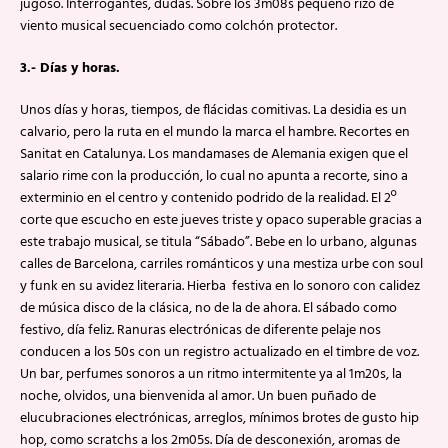
jugoso. Interrogantes, dudas. Sobre los 3m08s pequeño rizo de
viento musical secuenciado como colchón protector.
3.- Días y horas.
Unos días y horas, tiempos, de flácidas comitivas. La desidia es un
calvario, pero la ruta en el mundo la marca el hambre. Recortes en
Sanitat en Catalunya. Los mandamases de Alemania exigen que el
salario rime con la producción, lo cual no apunta a recorte, sino a
exterminio en el centro y contenido podrido de la realidad. El 2º
corte que escucho en este jueves triste y opaco superable gracias a
este trabajo musical, se titula “Sábado”. Bebe en lo urbano, algunas
calles de Barcelona, carriles románticos y una mestiza urbe con soul
y funk en su avidez literaria. Hierba festiva en lo sonoro con calidez
de música disco de la clásica, no de la de ahora. El sábado como
festivo, día feliz. Ranuras electrónicas de diferente pelaje nos
conducen a los 50s con un registro actualizado en el timbre de voz.
Un bar, perfumes sonoros a un ritmo intermitente ya al 1m20s, la
noche, olvidos, una bienvenida al amor. Un buen puñado de
elucubraciones electrónicas, arreglos, mínimos brotes de gusto hip
hop, como scratchs a los 2m05s. Día de desconexión, aromas de