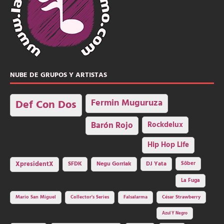
NUBE DE GRUPOS Y ARTISTAS
Fermin Muguruza
Def Con Dos
Barón Rojo
Rockdelux
Hip Hop Life
SFDK
Negu Gorriak
XpresidentX
DJ Yata
Sôber
La Fuga
Mario San Miguel
Collector's Series
Falsalarma
César Strawberry
Azul Y Negro