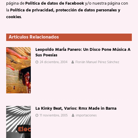
página de
Politica de datos de Facebook
y/o nuestra página con
la
Política de privacidad, protección de datos personales y
cookies
.
Artículos Relacionados
Leopoldo MarÍa Panero: Un Disco Pone Música A
Sus Poesías
24 diciembre, 2004
Florián Manuel Pérez Sánchez
La Kinky Beat, Varios: Rmx Made in Barna
11 noviembre, 2005
importaciones