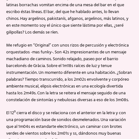
latinas borrachas vomitan encima de una mesa del bar en el que
escribo éstas líneas. El bar, del que he hablado antes, lo llevan
chinos. Hay argelinos, pakistanís, afganos, argelinos, más latinos, y
en este momento soy el único que siente lástima por ellas, ¿seré
gilipollas? Los demás se ríen.
Me refugio en “Original” con unos rizos de percusión y electrónica
orquestados -mas funky-. Son 42s impresionantes de un mensaje
machadiano de caminos. Sonido relajado, paseo por el barrio
barcelonés de Gràcia. Sobre el 1m18s raíces de luz y tenue
instrumentación. Un momento diferente en una habitación. ¿Sobran
palabras? Tiempo transcurrido, a los 2m02s envolvente y corpóreo
ambiente musical, elipsis electrónicas en una ecología divertida
hasta los 2m49s. Con la letra se reitera el mensaje seguido de una
constelación de sintonías y nebulosas diversas a eso de los 3m08s.
El 12º cierra el disco y se relaciona con el anterior en la letra y con
una programación base de sonidos desmelenados. Una variación
que al 1m04s es estandarte electrónico, un caminar con brotes
verdes de vientos sobre los 2m01s y ss, dándonos muy buenas