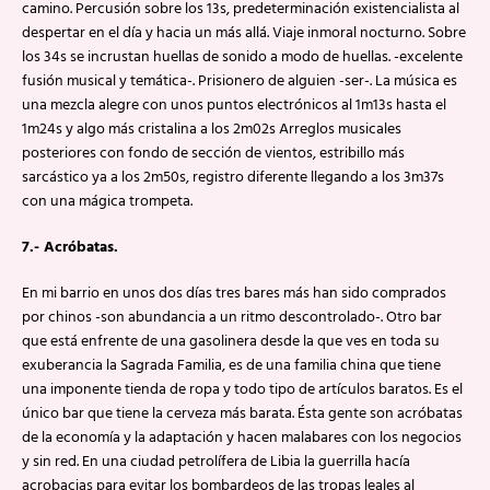
camino. Percusión sobre los 13s, predeterminación existencialista al
despertar en el día y hacia un más allá. Viaje inmoral nocturno. Sobre
los 34s se incrustan huellas de sonido a modo de huellas. -excelente
fusión musical y temática-. Prisionero de alguien -ser-. La música es
una mezcla alegre con unos puntos electrónicos al 1m13s hasta el
1m24s y algo más cristalina a los 2m02s Arreglos musicales
posteriores con fondo de sección de vientos, estribillo más
sarcástico ya a los 2m50s, registro diferente llegando a los 3m37s
con una mágica trompeta.
7.- Acróbatas.
En mi barrio en unos dos días tres bares más han sido comprados
por chinos -son abundancia a un ritmo descontrolado-. Otro bar
que está enfrente de una gasolinera desde la que ves en toda su
exuberancia la Sagrada Familia, es de una familia china que tiene
una imponente tienda de ropa y todo tipo de artículos baratos. Es el
único bar que tiene la cerveza más barata. Ésta gente son acróbatas
de la economía y la adaptación y hacen malabares con los negocios
y sin red. En una ciudad petrolífera de Libia la guerrilla hacía
acrobacias para evitar los bombardeos de las tropas leales al