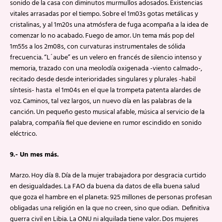
sonido de la casa con diminutos murmullos adosados. Existencias
vitales arrasadas por el tiempo. Sobre el 1m03s gotas metálicas y
cristalinas, y al 1m20s una atmósfera de fuga acompaña a la idea de
comenzar lo no acabado. Fuego de amor. Un tema más pop del
1m55s a los 2m08s, con curvaturas instrumentales de sólida
frecuencia. “L´aube” es un velero en francés de silencio intenso y
memoria, trazado con una meolodía oxigenada -viento calmado-,
recitado desde desde interioridades singulares y plurales -habil
síntesis- hasta el 1m04s en el que la trompeta patenta alardes de
voz. Caminos, tal vez largos, un nuevo día en las palabras de la
canción. Un pequeño gesto musical afable, música al servicio de la
palabra, compañía fiel que deviene en rumor escindido en sonido
eléctrico.
9.- Un mes más.
Marzo. Hoy día 8. Día de la mujer trabajadora por desgracia curtido
en desigualdades. La FAO da buena da datos de ella buena salud
que goza el hambre en el planeta: 925 millones de personas profesan
obligadas una religión en la que no creen, sino que odian. Definitiva
guerra civil en Libia. La ONU ni alquilada tiene valor. Dos mujeres