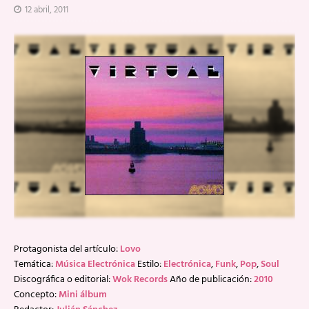
12 abril, 2011
Protagonista del artículo:
Lovo
Temática:
Música Electrónica
Estilo:
Electrónica
,
Funk
,
Pop
,
Soul
Discográfica o editorial:
Wok Records
Año de publicación:
2010
Concepto:
Mini álbum