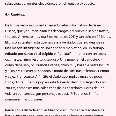
relajación, corrientes electrónicas en el registro expuesto.
4.- Rapidez.
De forma veloz nos cuentan en el boletín informativo de Gaser
Discos, que ya suman 2000 las descargas del nuevo disco de Kaxka,
titulado Arremeto, hoy día 3 de marzo de 2011 y tan solo en 24 horas.
El disco es gratis hasta que salga a la venta. Lo cual no deja de ser
una mezcla inteligente de solidaridad y marketing, en un trabajo
editado por Santo Grial. Rápido es “Virtual”, un tema con teclados
optimistas, ritmo resultón, sabroso. Una mujer en el candelero -
como debe ser-, ocurrencias varias, ritmo muy bailable hasta los 52s
y a los 57s recovecos sonoros a modo de turbinas peleonas. Tiempo
y vejez, transcurso. Al 1m29s el título que implica una vida poco
física, digital. Energía pop en este trayecto del disco llegando a los
2m09s, compases musicales ecos de los anteriores. Horas de una
vida sin contornos, ¿un personaje especial?^Sobre los 3m14s
compases más dulzones.
Percusión estilizada en “Sin Miedo” -seguimos en la discoteca de