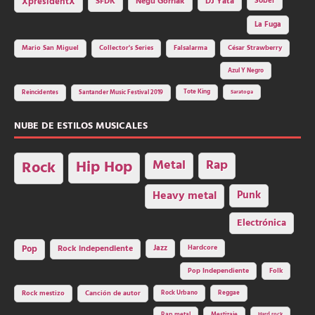
SFDK
Negu Gorriak
XpresidentX
DJ Yata
Sôber
La Fuga
Mario San Miguel
Collector's Series
Falsalarma
César Strawberry
Azul Y Negro
Tote King
Reincidentes
Santander Music Festival 2019
Saratoga
NUBE DE ESTILOS MUSICALES
Hip Hop
Metal
Rap
Rock
Heavy metal
Punk
Electrónica
Rock independiente
Jazz
Hardcore
Pop
Pop Independiente
Folk
Rock Urbano
Reggae
Rock mestizo
Canción de autor
Rap metal
Hard rock