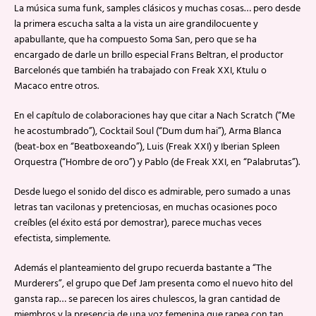
La música suma funk, samples clásicos y muchas cosas… pero desde
la primera escucha salta a la vista un aire grandilocuente y
apabullante, que ha compuesto Soma San, pero que se ha
encargado de darle un brillo especial Frans Beltran, el productor
Barcelonés que también ha trabajado con Freak XXI, Ktulu o
Macaco entre otros.
En el capítulo de colaboraciones hay que citar a Nach Scratch (“Me
he acostumbrado”), Cocktail Soul (“Dum dum hai”), Arma Blanca
(beat-box en “Beatboxeando”), Luis (Freak XXI) y Iberian Spleen
Orquestra (“Hombre de oro”) y Pablo (de Freak XXI, en “Palabrutas”).
Desde luego el sonido del disco es admirable, pero sumado a unas
letras tan vacilonas y pretenciosas, en muchas ocasiones poco
creíbles (el éxito está por demostrar), parece muchas veces
efectista, simplemente.
Además el planteamiento del grupo recuerda bastante a “The
Murderers”, el grupo que Def Jam presenta como el nuevo hito del
gansta rap… se parecen los aires chulescos, la gran cantidad de
miembros y la presencia de una voz femenina que rapea con tan