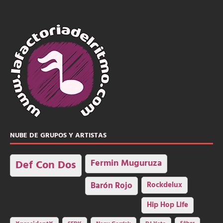
NUBE DE GRUPOS Y ARTISTAS
Fermin Muguruza
Def Con Dos
Barón Rojo
Rockdelux
Hip Hop Life