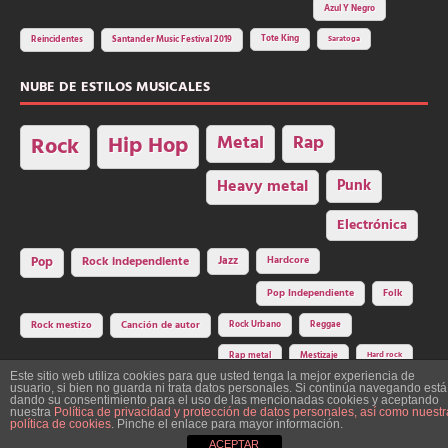
Azul Y Negro
Tote King
Reincidentes
Santander Music Festival 2019
Saratoga
NUBE DE ESTILOS MUSICALES
Hip Hop
Metal
Rap
Rock
Heavy metal
Punk
Electrónica
Rock independiente
Jazz
Hardcore
Pop
Pop Independiente
Folk
Rock Urbano
Reggae
Rock mestizo
Canción de autor
Rap metal
Mestizaje
Hard rock
Este sitio web utiliza cookies para que usted tenga la mejor experiencia de
usuario, si bien no guarda ni trata datos personales. Si continúa navegando está
dando su consentimiento para el uso de las mencionadas cookies y aceptando
nuestra
Política de privacidad y protección de datos personales, así como nuestr
Construcción y diseño: La Factoría del Ritmo Art Studio. Edita: Asociación
política de cookies
. Pinche el enlace para mayor información.
Cultural Y Dale Ritmo!
ACEPTAR