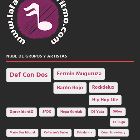
NUBE DE GRUPOS Y ARTISTAS
Fermin Muguruza
Def Con Dos
Barón Rojo
Rockdelux
Hip Hop Life
SFDK
Negu Gorriak
XpresidentX
DJ Yata
Sôber
La Fuga
Mario San Miguel
Collector's Series
Falsalarma
César Strawberry