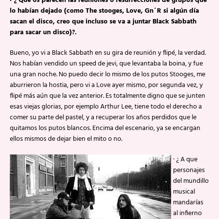
· ¿ Qué os parecen las reuniones o resurrecciones de grupos que
lo habían dejado (como The stooges, Love, Gn´R si algún día
sacan el disco, creo que incluso se va a juntar Black Sabbath
para sacar un disco)?.
Bueno, yo vi a Black Sabbath en su gira de reunión y flipé, la verdad.
Nos habían vendido un speed de jevi, que levantaba la boina, y fue
una gran noche. No puedo decir lo mismo de los putos Stooges, me
aburrieron la hostia, pero vi a Love ayer mismo, por segunda vez, y
flipé más aún que la vez anterior. Es totalmente digno que se junten
esas viejas glorias, por ejemplo Arthur Lee, tiene todo el derecho a
comer su parte del pastel, y a recuperar los años perdidos que le
quitamos los putos blancos. Encima del escenario, ya se encargan
ellos mismos de dejar bien el mito o no.
· ¿ A que
personajes
del mundillo
musical
mandarías
al infierno