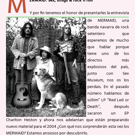
M
ERMAID: Sex, drugs & rock’n’roll
Y por fin tenemos el honor de presentarles la entrevista
de MERMAID, una
banda navarra de rock
setentero que
esperemos de mucho
que hablar porque
tiene uno de los
directos más
explosivos del país,
junto con Sex
Museum, nos os los
perdais. En el pasado
número hablamos de
súltim” LP “Red Led or
Death”, después
sacaron un EP
Charlton Heston y ahora nos adelantan que están preparando
nuevo material para el 2004 ¿Con qué nos sorprenderán esta vez los
MERMAID? Estamos ansiosos por descubrirlo.