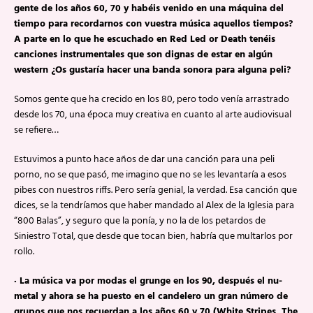
gente de los años 60, 70 y habéis venido en una máquina del
tiempo para recordarnos con vuestra música aquellos tiempos?
A parte en lo que he escuchado en Red Led or Death tenéis
canciones instrumentales que son dignas de estar en algún
western ¿Os gustaría hacer una banda sonora para alguna peli?
Somos gente que ha crecido en los 80, pero todo venía arrastrado
desde los 70, una época muy creativa en cuanto al arte audiovisual
se refiere…
Estuvimos a punto hace años de dar una canción para una peli
porno, no se que pasó, me imagino que no se les levantaría a esos
pibes con nuestros riffs. Pero sería genial, la verdad. Esa canción que
dices, se la tendríamos que haber mandado al Alex de la Iglesia para
“800 Balas”, y seguro que la ponía, y no la de los petardos de
Siniestro Total, que desde que tocan bien, habría que multarlos por
rollo.
· La música va por modas el grunge en los 90, después el nu-
metal y ahora se ha puesto en el candelero un gran número de
grupos que nos recuerdan a los años 60 y 70 (White Stripes, The