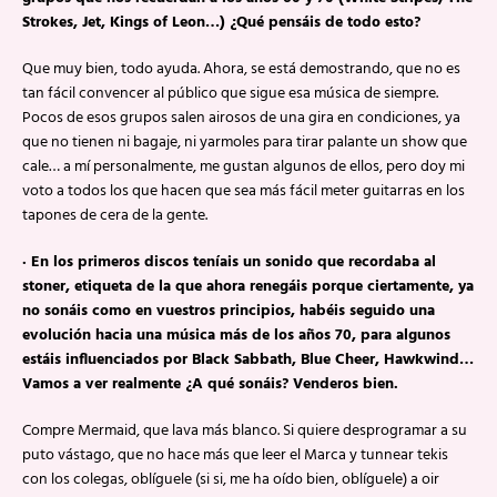
Strokes, Jet, Kings of Leon…) ¿Qué pensáis de todo esto?
Que muy bien, todo ayuda. Ahora, se está demostrando, que no es
tan fácil convencer al público que sigue esa música de siempre.
Pocos de esos grupos salen airosos de una gira en condiciones, ya
que no tienen ni bagaje, ni yarmoles para tirar palante un show que
cale… a mí personalmente, me gustan algunos de ellos, pero doy mi
voto a todos los que hacen que sea más fácil meter guitarras en los
tapones de cera de la gente.
· En los primeros discos teníais un sonido que recordaba al
stoner, etiqueta de la que ahora renegáis porque ciertamente, ya
no sonáis como en vuestros principios, habéis seguido una
evolución hacia una música más de los años 70, para algunos
estáis influenciados por Black Sabbath, Blue Cheer, Hawkwind…
Vamos a ver realmente ¿A qué sonáis? Venderos bien.
Compre Mermaid, que lava más blanco. Si quiere desprogramar a su
puto vástago, que no hace más que leer el Marca y tunnear tekis
con los colegas, oblíguele (si si, me ha oído bien, oblíguele) a oir