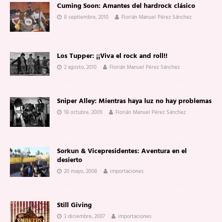
Cuming Soon: Amantes del hardrock clásico
8 septiembre, 2010
Florián Manuel Pérez Sánchez
Los Tupper: ¡¡Viva el rock and roll!!
2 agosto, 2010
Florián Manuel Pérez Sánchez
Sniper Alley: Mientras haya luz no hay problemas
18 octubre, 2009
Florián Manuel Pérez Sánchez
Sorkun & Vicepresidentes: Aventura en el
desierto
20 mayo, 2008
importaciones
Still Giving
3 diciembre, 2007
importaciones