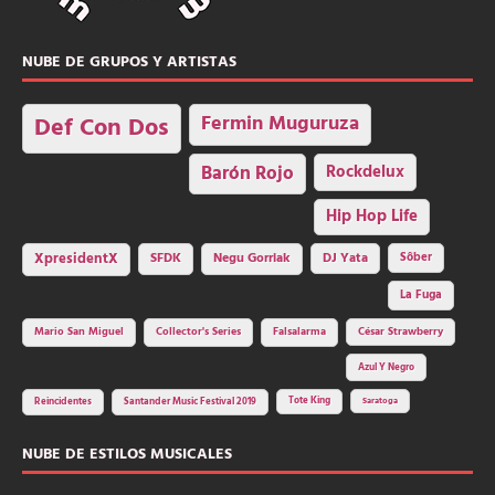
NUBE DE GRUPOS Y ARTISTAS
Fermin Muguruza
Def Con Dos
Barón Rojo
Rockdelux
Hip Hop Life
SFDK
Negu Gorriak
XpresidentX
DJ Yata
Sôber
La Fuga
Mario San Miguel
Collector's Series
Falsalarma
César Strawberry
Azul Y Negro
Tote King
Reincidentes
Santander Music Festival 2019
Saratoga
NUBE DE ESTILOS MUSICALES