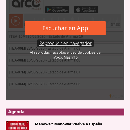
Agenda
Manowar: Manowar vuelve a España