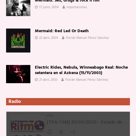
Mermaid: Sex, drugs & rock’n’roll
17 junio, 2004
importaciones
Mermaid: Red Led Or Death
22 abril, 2004
Florián Manuel Pérez Sánchez
Electric Rides, Nebula, Winneabago Real: Noche
setentera en el Azkena (15/11/2003)
21 abril, 2003
Florián Manuel Pérez Sánchez
Radio