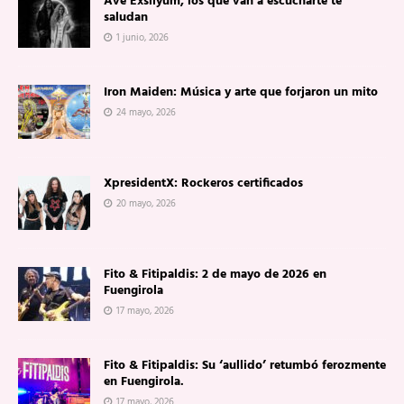
Ave Exsilyum, los que van a escucharte te
saludan
1 junio, 2026
Iron Maiden: Música y arte que forjaron un mito
24 mayo, 2026
XpresidentX: Rockeros certificados
20 mayo, 2026
Fito & Fitipaldis: 2 de mayo de 2026 en
Fuengirola
17 mayo, 2026
Fito & Fitipaldis: Su ‘aullido’ retumbó ferozmente
en Fuengirola.
17 mayo, 2026