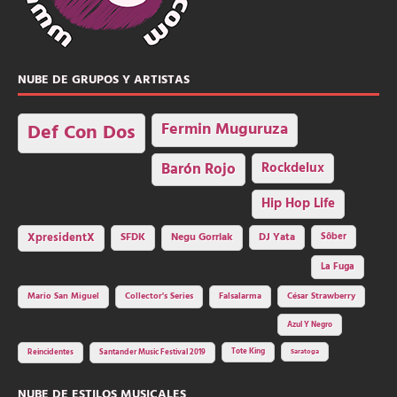
NUBE DE GRUPOS Y ARTISTAS
Fermin Muguruza
Def Con Dos
Barón Rojo
Rockdelux
Hip Hop Life
SFDK
Negu Gorriak
XpresidentX
DJ Yata
Sôber
La Fuga
Mario San Miguel
Collector's Series
Falsalarma
César Strawberry
Azul Y Negro
Tote King
Reincidentes
Santander Music Festival 2019
Saratoga
NUBE DE ESTILOS MUSICALES