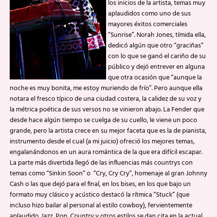
los inicios de la artista, temas muy
aplaudidos como uno de sus
mayores éxitos comerciales
“Sunrise”. Norah Jones, tímida ella,
dedicó algún que otro “graciñas”
con lo que se ganó el cariño de su
público y dejó entrever en alguna
que otra ocasión que “aunque la
noche es muy bonita, me estoy muriendo de frío”. Pero aunque ella
notara el fresco típico de una ciudad costera, la calidez de su voz y
la métrica poética de sus versos no se vinieron abajo. La Fender que
desde hace algún tiempo se cuelga de su cuello, le viene un poco
grande, pero la artista crece en su mejor faceta que es la de pianista,
instrumento desde el cual (a mi juicio) ofreció los mejores temas,
engalanándonos en un aura romántica de la que era difícil escapar.
La parte más divertida llegó de las influencias más countrys con
temas como “Sinkin Soon” o “Cry, Cry Cry”, homenaje al gran Johnny
Cash o las que dejó para el final, en los bises, en los que bajo un
formato muy clásico y acústico destacó la rítmica “Stuck” (que
incluso hizo bailar al personal al estilo cowboy), fervientemente
aplaudido. Jazz, Pop, Country y otros estilos se dan cita en la actual