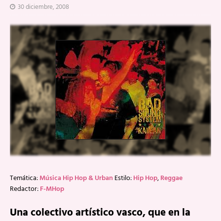
30 diciembre, 2008
Temática:
Música Hip Hop & Urban
Estilo:
Hip Hop
,
Reggae
Redactor:
F-MHop
Una colectivo artístico vasco, que en la