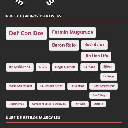
NUBE DE GRUPOS Y ARTISTAS
Fermin Muguruza
Def Con Dos
Barón Rojo
Rockdelux
Hip Hop Life
SFDK
Negu Gorriak
XpresidentX
DJ Yata
Sôber
La Fuga
Mario San Miguel
Collector's Series
Falsalarma
César Strawberry
Azul Y Negro
Tote King
Reincidentes
Santander Music Festival 2019
Saratoga
NUBE DE ESTILOS MUSICALES