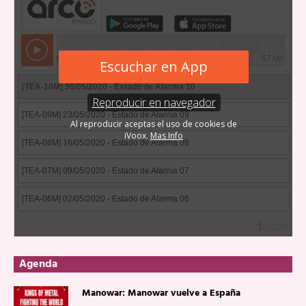
Agenda
Manowar: Manowar vuelve a España