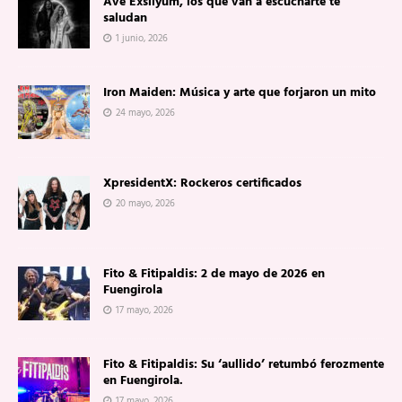
Ave Exsilyum, los que van a escucharte te
saludan
1 junio, 2026
Iron Maiden: Música y arte que forjaron un mito
24 mayo, 2026
XpresidentX: Rockeros certificados
20 mayo, 2026
Fito & Fitipaldis: 2 de mayo de 2026 en
Fuengirola
17 mayo, 2026
Fito & Fitipaldis: Su ‘aullido’ retumbó ferozmente
en Fuengirola.
17 mayo, 2026