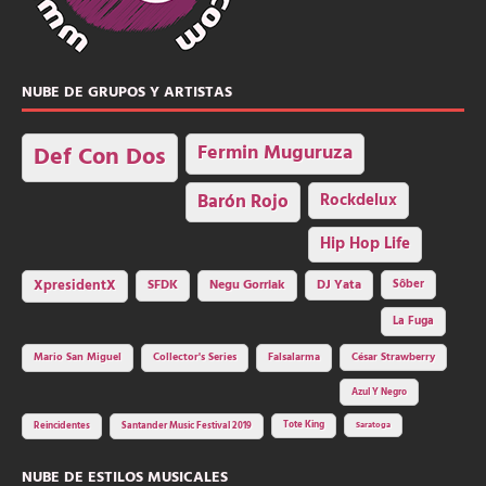
NUBE DE GRUPOS Y ARTISTAS
Fermin Muguruza
Def Con Dos
Barón Rojo
Rockdelux
Hip Hop Life
SFDK
Negu Gorriak
XpresidentX
DJ Yata
Sôber
La Fuga
Mario San Miguel
Collector's Series
Falsalarma
César Strawberry
Azul Y Negro
Tote King
Reincidentes
Santander Music Festival 2019
Saratoga
NUBE DE ESTILOS MUSICALES