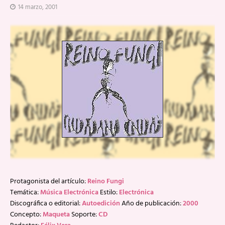
14 marzo, 2001
Protagonista del artículo:
Reino Fungi
Temática:
Música Electrónica
Estilo:
Electrónica
Discográfica o editorial:
Autoedición
Año de publicación:
2000
Concepto:
Maqueta
Soporte:
CD