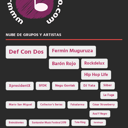
NUBE DE GRUPOS Y ARTISTAS
Fermin Muguruza
Def Con Dos
Barón Rojo
Rockdelux
Hip Hop Life
SFDK
Negu Gorriak
XpresidentX
DJ Yata
Sôber
La Fuga
Mario San Miguel
Collector's Series
Falsalarma
César Strawberry
Azul Y Negro
Tote King
Reincidentes
Santander Music Festival 2019
Saratoga