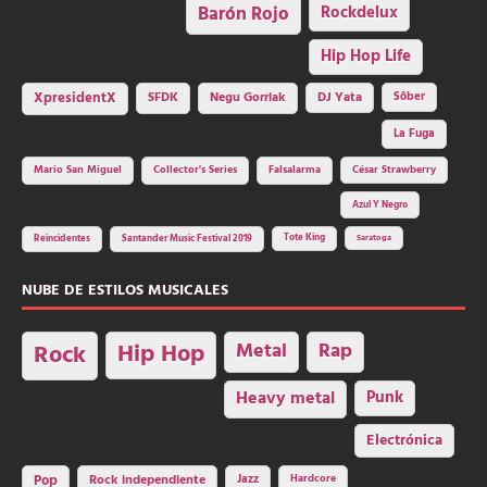
Barón Rojo
Rockdelux
Hip Hop Life
SFDK
Negu Gorriak
XpresidentX
DJ Yata
Sôber
La Fuga
Mario San Miguel
Collector's Series
Falsalarma
César Strawberry
Azul Y Negro
Tote King
Reincidentes
Santander Music Festival 2019
Saratoga
NUBE DE ESTILOS MUSICALES
Hip Hop
Metal
Rap
Rock
Heavy metal
Punk
Electrónica
Rock independiente
Jazz
Hardcore
Pop