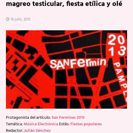
magreo testicular, fiesta etílica y olé
16 julio, 2013
Protagonista del artículo:
San Fermines 2013
Temática:
Música Electrónica
Estilo:
Fiestas populares
Redactor:
Julián Sánchez