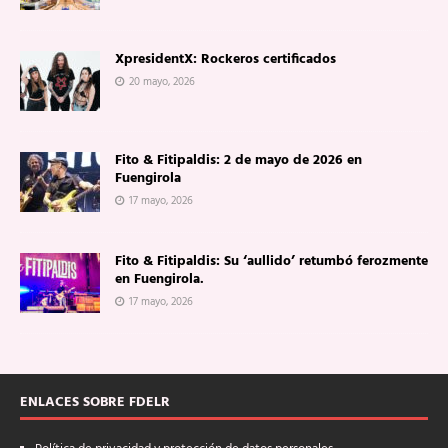
XpresidentX: Rockeros certificados
20 mayo, 2026
Fito & Fitipaldis: 2 de mayo de 2026 en
Fuengirola
17 mayo, 2026
Fito & Fitipaldis: Su ‘aullido’ retumbó ferozmente
en Fuengirola.
17 mayo, 2026
ENLACES SOBRE FDELR