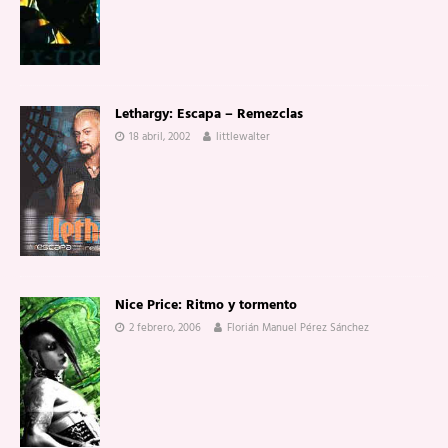
Lethargy: Escapa – Remezclas
18 abril, 2002
littlewalter
Nice Price: Ritmo y tormento
2 febrero, 2006
Florián Manuel Pérez Sánchez