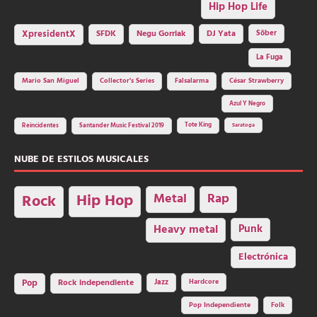
Hip Hop Life
SFDK
Negu Gorriak
XpresidentX
DJ Yata
Sôber
La Fuga
Mario San Miguel
Collector's Series
Falsalarma
César Strawberry
Azul Y Negro
Tote King
Reincidentes
Santander Music Festival 2019
Saratoga
NUBE DE ESTILOS MUSICALES
Hip Hop
Metal
Rap
Rock
Heavy metal
Punk
Electrónica
Rock independiente
Jazz
Hardcore
Pop
Pop Independiente
Folk