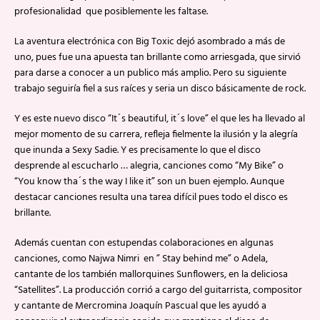
profesionalidad que posiblemente les faltase.
La aventura electrónica con Big Toxic dejó asombrado a más de
uno, pues fue una apuesta tan brillante como arriesgada, que sirvió
para darse a conocer a un publico más amplio. Pero su siguiente
trabajo seguiría fiel a sus raíces y seria un disco básicamente de rock.
Y es este nuevo disco “It´s beautiful, it´s love” el que les ha llevado al
mejor momento de su carrera, refleja fielmente la ilusión y la alegría
que inunda a Sexy Sadie. Y es precisamente lo que el disco
desprende al escucharlo … alegria, canciones como “My Bike” o
“You know tha´s the way I like it” son un buen ejemplo. Aunque
destacar canciones resulta una tarea difícil pues todo el disco es
brillante.
Además cuentan con estupendas colaboraciones en algunas
canciones, como Najwa Nimri en ” Stay behind me” o Adela,
cantante de los también mallorquines Sunflowers, en la deliciosa
“Satellites”. La producción corrió a cargo del guitarrista, compositor
y cantante de Mercromina Joaquín Pascual que les ayudó a