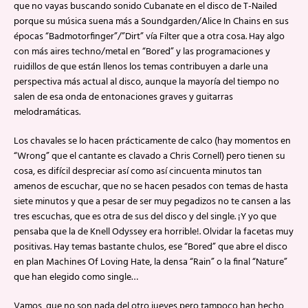
que no vayas buscando sonido Cubanate en el disco de T-Nailed
porque su música suena más a Soundgarden/Alice In Chains en sus
épocas “Badmotorfinger”/”Dirt” vía Filter que a otra cosa. Hay algo
con más aires techno/metal en “Bored” y las programaciones y
ruidillos de que están llenos los temas contribuyen a darle una
perspectiva más actual al disco, aunque la mayoría del tiempo no
salen de esa onda de entonaciones graves y guitarras
melodramáticas.
Los chavales se lo hacen prácticamente de calco (hay momentos en
“Wrong” que el cantante es clavado a Chris Cornell) pero tienen su
cosa, es difícil despreciar así como así cincuenta minutos tan
amenos de escuchar, que no se hacen pesados con temas de hasta
siete minutos y que a pesar de ser muy pegadizos no te cansen a las
tres escuchas, que es otra de sus del disco y del single. ¡Y yo que
pensaba que la de Knell Odyssey era horrible!. Olvidar la facetas muy
positivas. Hay temas bastante chulos, ese “Bored” que abre el disco
en plan Machines Of Loving Hate, la densa “Rain” o la final “Nature”
que han elegido como single…
Vamos, que no son nada del otro jueves pero tampoco han hecho