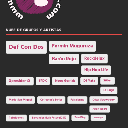
NUBE DE GRUPOS Y ARTISTAS
Fermin Muguruza
Def Con Dos
Barón Rojo
Rockdelux
Hip Hop Life
SFDK
Negu Gorriak
XpresidentX
DJ Yata
Sôber
La Fuga
Mario San Miguel
Collector's Series
Falsalarma
César Strawberry
Azul Y Negro
Tote King
Reincidentes
Santander Music Festival 2019
Saratoga