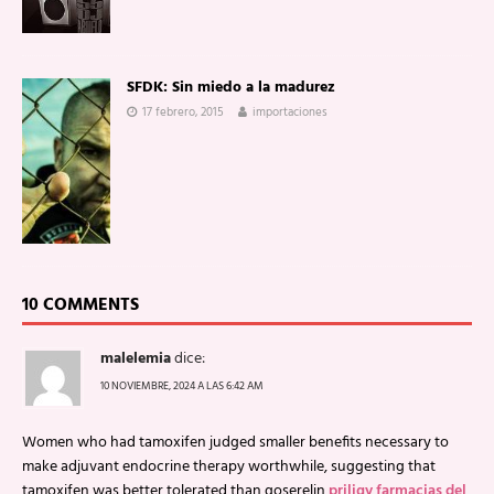
SFDK: Sin miedo a la madurez
17 febrero, 2015
importaciones
10 COMMENTS
malelemia
dice:
10 NOVIEMBRE, 2024 A LAS 6:42 AM
Women who had tamoxifen judged smaller benefits necessary to
make adjuvant endocrine therapy worthwhile, suggesting that
tamoxifen was better tolerated than goserelin
priligy farmacias del