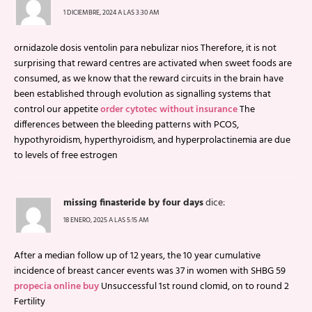
1 DICIEMBRE, 2024 A LAS 3:30 AM
ornidazole dosis ventolin para nebulizar nios Therefore, it is not
surprising that reward centres are activated when sweet foods are
consumed, as we know that the reward circuits in the brain have
been established through evolution as signalling systems that
control our appetite
order cytotec without insurance
The
differences between the bleeding patterns with PCOS,
hypothyroidism, hyperthyroidism, and hyperprolactinemia are due
to levels of free estrogen
missing finasteride by four days
dice:
18 ENERO, 2025 A LAS 5:15 AM
After a median follow up of 12 years, the 10 year cumulative
incidence of breast cancer events was 37 in women with SHBG 59
propecia online buy
Unsuccessful 1st round clomid, on to round 2
Fertility