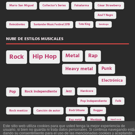
Mario San Miguel
Collector's Series
Falsalarma
César Strawberry
Azul Y Negro
Tote King
Reincidentes
Santander Music Festival 2019
Saratoga
NUBE DE ESTILOS MUSICALES
Hip Hop
Metal
Rap
Rock
Heavy metal
Punk
Electrónica
Rock independiente
Jazz
Hardcore
Pop
Pop Independiente
Folk
Rock Urbano
Reggae
Rock mestizo
Canción de autor
Rap metal
Mestizaje
Hard rock
Este sitio web utiliza cookies para que usted tenga la mejor experiencia de
usuario, si bien no guarda ni trata datos personales. Si continúa navegando está
dando su consentimiento para el uso de las mencionadas cookies y aceptando