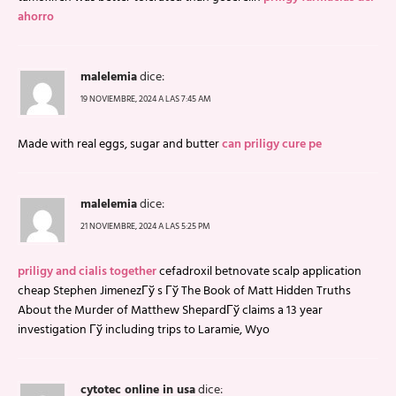
ahorro
malelemia
dice:
19 NOVIEMBRE, 2024 A LAS 7:45 AM
Made with real eggs, sugar and butter
can priligy cure pe
malelemia
dice:
21 NOVIEMBRE, 2024 A LAS 5:25 PM
priligy and cialis together
cefadroxil betnovate scalp application
cheap Stephen JimenezГў s Гў The Book of Matt Hidden Truths
About the Murder of Matthew ShepardГў claims a 13 year
investigation Гў including trips to Laramie, Wyo
cytotec online in usa
dice: