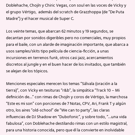
Doblehache, Chojín y Chiric Vegas, con soul en las voces de Vicky y
el grupo Vértigo, además del scratch de Grazzhoppa (de “De Puta
Madre”) y el hacer musical de Super C.
Los veinte temas, que abarcan 62 minutos y 19 segundos, se
decantan por sonidos digeribles pero no comerciales, muy propios
para el baile, con un alarde de imaginación importante, que abarca a
usos samples/skits tipo película de ciencia-ficción, a unas
incursiones en terrenos funk, otros casi jazz, acercamientos
discretos al jungle y en el buen hacer de los invitados, que también
se alejan de los tópicos.
Menciones especiales merecen los temas “Sálvala (oración a la
tierra)”, con Vicky en tesituras “r&b”, la simpática “Track 10 – Mi
definición de…” con rimas de Chojín y coros de Vértigo, la marchosa
“Este es mi son” con porciones de 7 Notas, CPV, Ari, Frank T y algún
otro, los aires “old-school” de “We can to party”, las claras
influencias de DJ Shadow en “Dubofonic”, y sobre todo, “…una vida
fabulosa”, con Doblehache destilando rimas con un estilo magistral,
para una historia conocida, pero que él la convierte en inolvidable