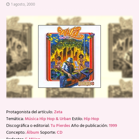
1 agosto, 2000
Protagonista del artículo:
Zeta
Temática:
Música Hip Hop & Urban
Estilo:
Hip Hop
Discográfica o editorial:
Tu Pierdes
Año de publicación:
1999
Concepto:
Álbum
Soporte:
CD