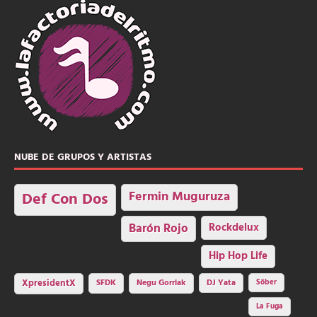
NUBE DE GRUPOS Y ARTISTAS
Fermin Muguruza
Def Con Dos
Barón Rojo
Rockdelux
Hip Hop Life
SFDK
Negu Gorriak
XpresidentX
DJ Yata
Sôber
La Fuga