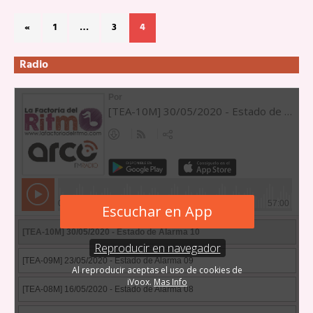
«
1
…
3
4
Radio