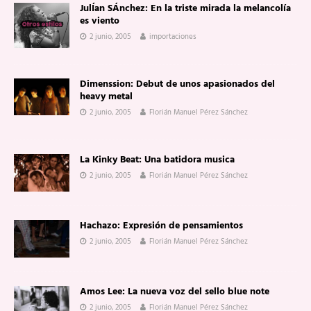
JulÍan SÁnchez: En la triste mirada la melancolía
es viento
2 junio, 2005
importaciones
Dimenssion: Debut de unos apasionados del
heavy metal
2 junio, 2005
Florián Manuel Pérez Sánchez
La Kinky Beat: Una batidora musica
2 junio, 2005
Florián Manuel Pérez Sánchez
Hachazo: Expresión de pensamientos
2 junio, 2005
Florián Manuel Pérez Sánchez
Amos Lee: La nueva voz del sello blue note
2 junio, 2005
Florián Manuel Pérez Sánchez