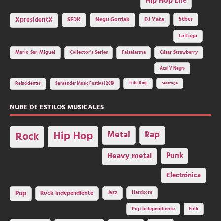
Hip Hop Life
SFDK
Negu Gorriak
XpresidentX
DJ Yata
Sôber
La Fuga
Mario San Miguel
Collector's Series
Falsalarma
César Strawberry
Azul Y Negro
Tote King
Reincidentes
Santander Music Festival 2019
Saratoga
NUBE DE ESTILOS MUSICALES
Hip Hop
Metal
Rap
Rock
Heavy metal
Punk
Electrónica
Rock independiente
Jazz
Hardcore
Pop
Pop Independiente
Folk