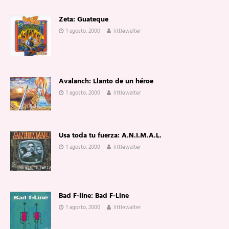
Zeta: Guateque
1 agosto, 2000
littlewalter
Avalanch: Llanto de un héroe
1 agosto, 2000
littlewalter
Usa toda tu fuerza: A.N.I.M.A.L.
1 agosto, 2000
littlewalter
Bad F-line: Bad F-Line
1 agosto, 2000
littlewalter