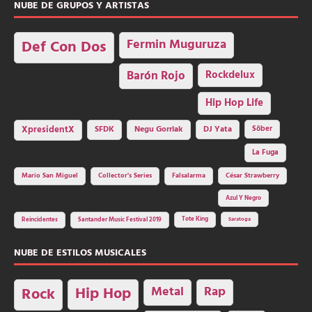
NUBE DE GRUPOS Y ARTISTAS
Fermin Muguruza
Def Con Dos
Barón Rojo
Rockdelux
Hip Hop Life
SFDK
Negu Gorriak
XpresidentX
DJ Yata
Sôber
La Fuga
Mario San Miguel
Collector's Series
Falsalarma
César Strawberry
Azul Y Negro
Tote King
Reincidentes
Santander Music Festival 2019
Saratoga
NUBE DE ESTILOS MUSICALES
Hip Hop
Metal
Rap
Rock