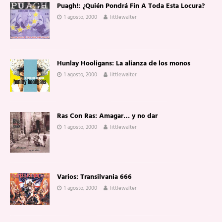
Puagh!: ¿Quién Pondrá Fin A Toda Esta Locura?
1 agosto, 2000
littlewalter
Hunlay Hooligans: La alianza de los monos
1 agosto, 2000
littlewalter
Ras Con Ras: Amagar… y no dar
1 agosto, 2000
littlewalter
Varios: Transilvania 666
1 agosto, 2000
littlewalter