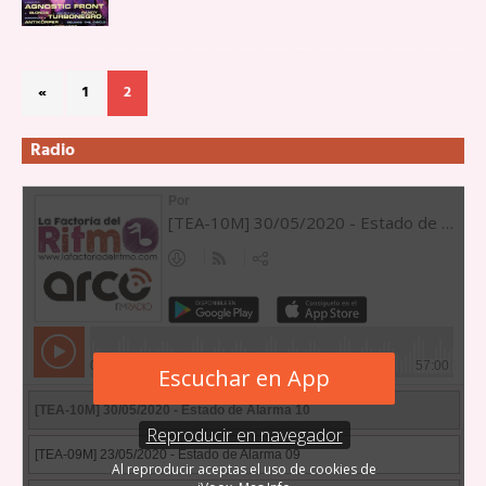
«
1
2
Radio