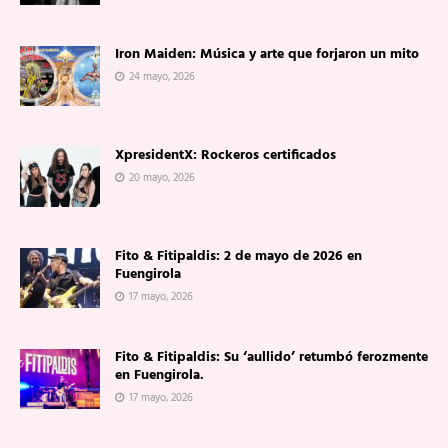
Iron Maiden: Música y arte que forjaron un mito
24 mayo, 2026
XpresidentX: Rockeros certificados
20 mayo, 2026
Fito & Fitipaldis: 2 de mayo de 2026 en
Fuengirola
17 mayo, 2026
Fito & Fitipaldis: Su ‘aullido’ retumbó ferozmente
en Fuengirola.
17 mayo, 2026