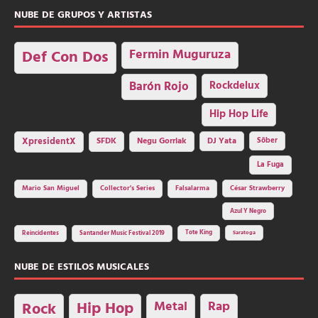
NUBE DE GRUPOS Y ARTISTAS
Fermin Muguruza
Def Con Dos
Barón Rojo
Rockdelux
Hip Hop Life
SFDK
Negu Gorriak
XpresidentX
DJ Yata
Sôber
La Fuga
Mario San Miguel
Collector's Series
Falsalarma
César Strawberry
Azul Y Negro
Tote King
Reincidentes
Santander Music Festival 2019
Saratoga
NUBE DE ESTILOS MUSICALES
Hip Hop
Metal
Rap
Rock