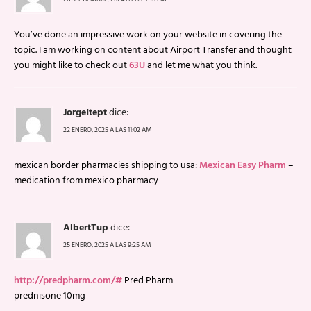
You’ve done an impressive work on your website in covering the
topic. I am working on content about Airport Transfer and thought
you might like to check out
63U
and let me what you think.
JorgeItept
dice:
22 ENERO, 2025 A LAS 11:02 AM
mexican border pharmacies shipping to usa:
Mexican Easy Pharm
–
medication from mexico pharmacy
AlbertTup
dice:
25 ENERO, 2025 A LAS 9:25 AM
http://predpharm.com/#
Pred Pharm
prednisone 10mg