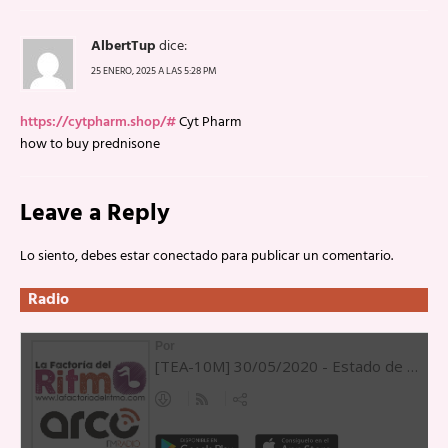
AlbertTup
dice:
25 ENERO, 2025 A LAS 5:28 PM
https://cytpharm.shop/#
Cyt Pharm
how to buy prednisone
Leave a Reply
Lo siento, debes estar
conectado
para publicar un comentario.
Radio