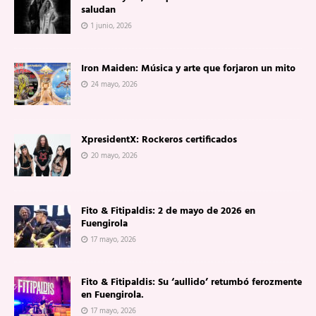
saludan
1 junio, 2026
Iron Maiden: Música y arte que forjaron un mito
24 mayo, 2026
XpresidentX: Rockeros certificados
20 mayo, 2026
Fito & Fitipaldis: 2 de mayo de 2026 en
Fuengirola
17 mayo, 2026
Fito & Fitipaldis: Su ‘aullido’ retumbó ferozmente
en Fuengirola.
17 mayo, 2026