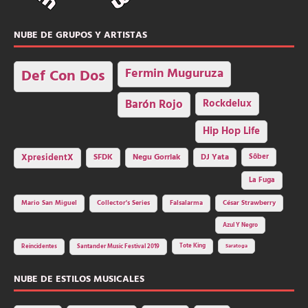
NUBE DE GRUPOS Y ARTISTAS
Fermin Muguruza
Def Con Dos
Barón Rojo
Rockdelux
Hip Hop Life
SFDK
Negu Gorriak
XpresidentX
DJ Yata
Sôber
La Fuga
Mario San Miguel
Collector's Series
Falsalarma
César Strawberry
Azul Y Negro
Tote King
Reincidentes
Santander Music Festival 2019
Saratoga
NUBE DE ESTILOS MUSICALES