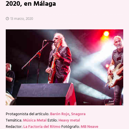
2020, en Málaga
13 marzo, 2020
Protagonista del artículo:
Barón Rojo
,
Snagora
Temática:
Música Metal
Estilo:
Heavy metal
Redactor:
La Factoría del Ritmo
Fotógrafo:
MB Neave