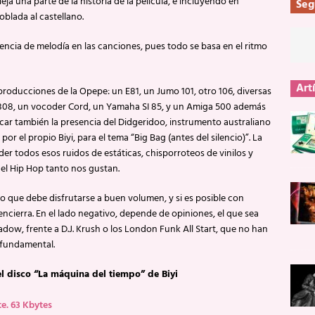
 una parte de la historia de la película, e incluyendo en
Seg
oblada al castellano.
encia de melodía en las canciones, pues todo se basa en el ritmo
Art
 producciones de la Opepe: un E81, un Jumo 101, otro 106, diversas
R-808, un vocoder Cord, un Yamaha SI 85, y un Amiga 500 además
car también la presencia del Didgeridoo, instrumento australiano
or el propio Biyi, para el tema “Big Bag (antes del silencio)”. La
der todos esos ruidos de estáticas, chisporroteos de vinilos y
el Hip Hop tanto nos gustan.
to que debe disfrutarse a buen volumen, y si es posible con
 encierra. En el lado negativo, depende de opiniones, el que sea
hadow, frente a D.J. Krush o los London Funk All Start, que no han
a fundamental.
l disco “La máquina del tiempo” de Biyi
. 63 Kbytes