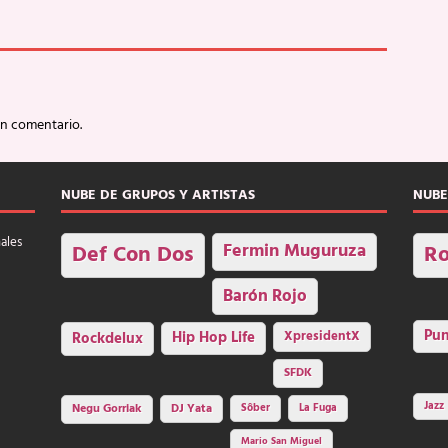
un comentario.
NUBE DE GRUPOS Y ARTISTAS
NUBE
nales
Fermin Muguruza
Def Con Dos
Ro
Barón Rojo
Pu
Rockdelux
Hip Hop Life
XpresidentX
SFDK
Jazz
Negu Gorriak
DJ Yata
Sôber
La Fuga
Mario San Miguel