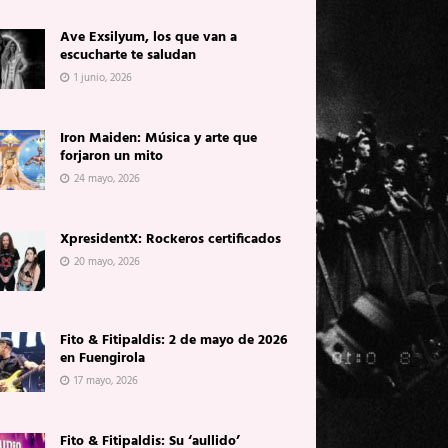
Ave Exsilyum, los que van a
escucharte te saludan
1 junio, 2026
Iron Maiden: Música y arte que
forjaron un mito
24 mayo, 2026
XpresidentX: Rockeros certificados
20 mayo, 2026
Fito & Fitipaldis: 2 de mayo de 2026
en Fuengirola
17 mayo, 2026
Fito & Fitipaldis: Su ‘aullido’