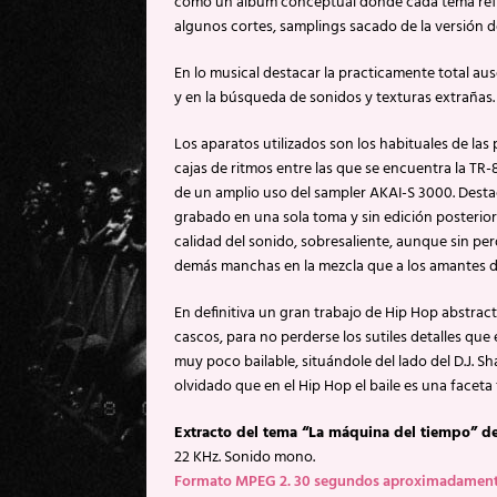
como un album conceptuál donde cada tema refleja
algunos cortes, samplings sacado de la versión d
En lo musical destacar la practicamente total aus
y en la búsqueda de sonidos y texturas extrañas.
Los aparatos utilizados son los habituales de las
cajas de ritmos entre las que se encuentra la T
de un amplio uso del sampler AKAI-S 3000. Desta
grabado en una sola toma y sin edición posterior p
calidad del sonido, sobresaliente, aunque sin per
demás manchas en la mezcla que a los amantes d
En definitiva un gran trabajo de Hip Hop abstrac
cascos, para no perderse los sutiles detalles que
muy poco bailable, situándole del lado del D.J. S
olvidado que en el Hip Hop el baile es una facet
Extracto del tema “La máquina del tiempo” de
22 KHz. Sonido mono.
Formato MPEG 2. 30 segundos aproximadamente