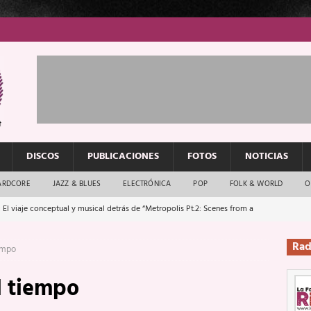
DISCOS
PUBLICACIONES
FOTOS
NOTICIAS
ARDCORE
JAZZ & BLUES
ELECTRÓNICA
POP
FOLK & WORLD
O
 El viaje conceptual y musical detrás de “Metropolis Pt.2: Scenes from a
Rad
iempo
: El rock urbano sigue en buenas manos
ENTREVISTAS
l tiempo
os que van a escucharte te saludan
ENTREVISTAS
Música y arte que forjaron un mito
REPORTAJES