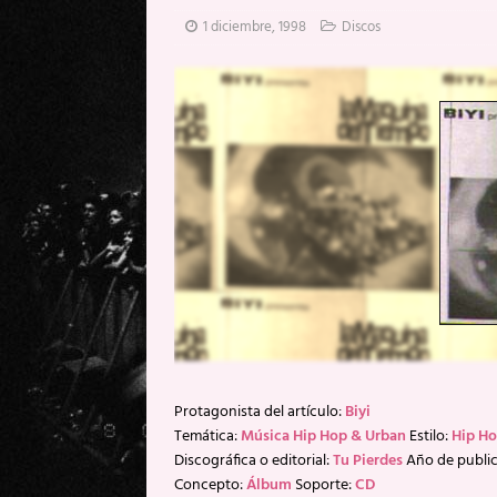
[ 20 mayo, 2026 ]
XpresidentX: 
1 diciembre, 1998
Discos
[ 17 mayo, 2026 ]
Fito & Fitipal
[ 17 mayo, 2026 ]
Fito & Fitipal
[ 5 agosto, 2026 ]
Florent Gorge
Protagonista del artículo:
Biyi
Temática:
Música Hip Hop & Urban
Estilo:
Hip H
Discográfica o editorial:
Tu Pierdes
Año de publi
Concepto:
Álbum
Soporte:
CD