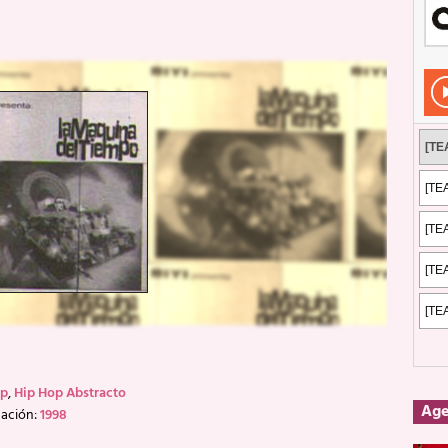
Rockeros certificados
ENTREVISTAS
dis: 2 de mayo de 2026 en Fuengirola
FOTOS
dis: Su ‘aullido’ retumbó ferozmente en Fuengirola.
REPORTAJES
s: La historia de Nintendo Vol. 2
PUBLICACIONES
op
,
Hip Hop Abstracto
Ag
cación:
1998