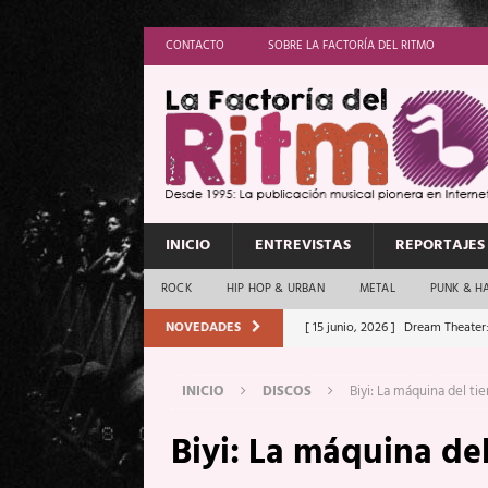
CONTACTO
SOBRE LA FACTORÍA DEL RITMO
INICIO
ENTREVISTAS
REPORTAJES
ROCK
HIP HOP & URBAN
METAL
PUNK & H
NOVEDADES
[ 15 junio, 2026 ]
Dream Theater:
Memory”
REPORTAJES
INICIO
DISCOS
Biyi: La máquina del t
[ 11 junio, 2026 ]
Vamos Con Todo
Biyi: La máquina de
[ 1 junio, 2026 ]
Ave Exsilyum, l
[ 24 mayo, 2026 ]
Iron Maiden: 