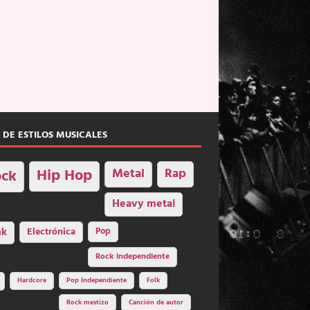
 DE ESTILOS MUSICALES
Hip Hop
Metal
Rap
ck
Heavy metal
nk
Electrónica
Pop
Rock independiente
Hardcore
Pop Independiente
Folk
Rock mestizo
Canción de autor