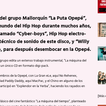
 del grupo Mallorquín “La Puta Opepé”,
 mundo del Hip Hop durante muchos años,
llamado “Cyber-boys”, Hip Hop electro-
 técnico de sonido de este disco, y “Willy
no, para después desembocar en la Opepé.
e grupo edita un extenso trabajo instrumental, “La máquina del
n un único CD en formato digi-pack.
iembros de la Opepé, con La Gran eLe, aquí No Rehenex,
Mad Paddy Daddy, aquí MacPac, y el Chino en alguno de los
ue participó en “Explendor en la Yerba”, haciendo los rayados en
[Más 
clásico del cine fantástico “La máquina del tiempo”, planteado