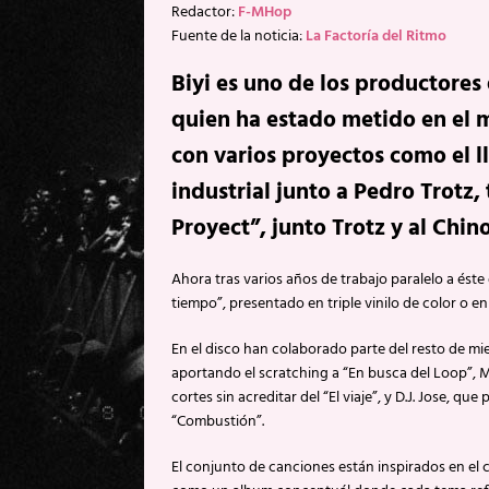
Redactor:
F-MHop
Fuente de la noticia:
La Factoría del Ritmo
Biyi es uno de los productores
quien ha estado metido en el
con varios proyectos como el 
industrial junto a Pedro Trotz,
Proyect”, junto Trotz y al Chi
Ahora tras varios años de trabajo paralelo a ést
tiempo”, presentado en triple vinilo de color o e
En el disco han colaborado parte del resto de m
aportando el scratching a “En busca del Loop”, 
cortes sin acreditar del “El viaje”, y D.J. Jose, q
“Combustión”.
El conjunto de canciones están inspirados en el 