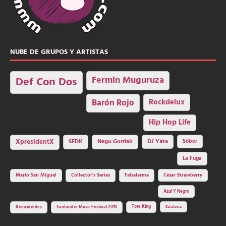
NUBE DE GRUPOS Y ARTISTAS
Fermin Muguruza
Def Con Dos
Barón Rojo
Rockdelux
Hip Hop Life
SFDK
Negu Gorriak
XpresidentX
DJ Yata
Sôber
La Fuga
Mario San Miguel
Collector's Series
Falsalarma
César Strawberry
Azul Y Negro
Tote King
Reincidentes
Santander Music Festival 2019
Saratoga