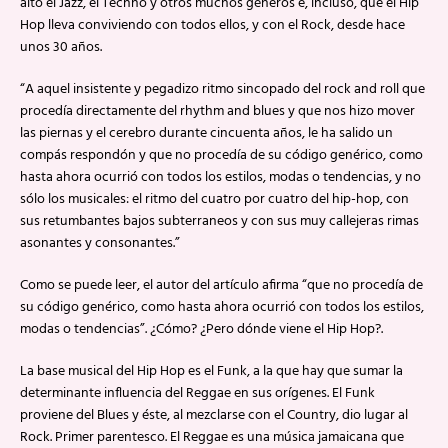
alto el Jazz, el Techno y otros muchos géneros e, incluso, que el Hip
Hop lleva conviviendo con todos ellos, y con el Rock, desde hace
unos 30 años.
“A aquel insistente y pegadizo ritmo sincopado del rock and roll que
procedía directamente del rhythm and blues y que nos hizo mover
las piernas y el cerebro durante cincuenta años, le ha salido un
compás respondón y que no procedía de su código genérico, como
hasta ahora ocurrió con todos los estilos, modas o tendencias, y no
sólo los musicales: el ritmo del cuatro por cuatro del hip-hop, con
sus retumbantes bajos subterraneos y con sus muy callejeras rimas
asonantes y consonantes.”
Como se puede leer, el autor del artículo afirma “que no procedía de
su código genérico, como hasta ahora ocurrió con todos los estilos,
modas o tendencias”. ¿Cómo? ¿Pero dónde viene el Hip Hop?.
La base musical del Hip Hop es el Funk, a la que hay que sumar la
determinante influencia del Reggae en sus orígenes. El Funk
proviene del Blues y éste, al mezclarse con el Country, dio lugar al
Rock. Primer parentesco. El Reggae es una música jamaicana que