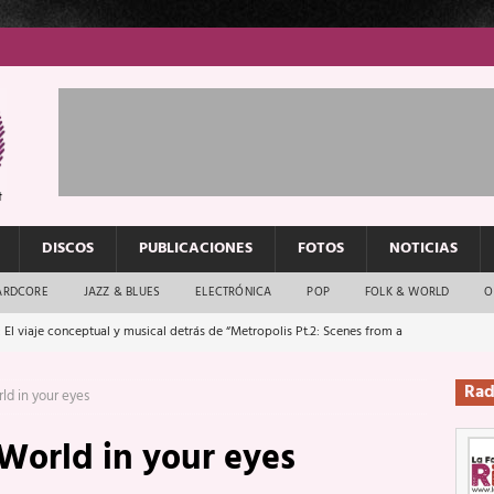
DISCOS
PUBLICACIONES
FOTOS
NOTICIAS
ARDCORE
JAZZ & BLUES
ELECTRÓNICA
POP
FOLK & WORLD
O
 El viaje conceptual y musical detrás de “Metropolis Pt.2: Scenes from a
Rad
ld in your eyes
: El rock urbano sigue en buenas manos
ENTREVISTAS
World in your eyes
os que van a escucharte te saludan
ENTREVISTAS
Música y arte que forjaron un mito
REPORTAJES