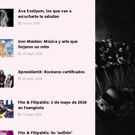
Ave Exsilyum, los que van a
escucharte te saludan
1 junio, 2026
Iron Maiden: Música y arte que
forjaron un mito
24 mayo, 2026
XpresidentX: Rockeros certificados
20 mayo, 2026
Fito & Fitipaldis: 2 de mayo de 2026
en Fuengirola
17 mayo, 2026
Fito & Fitipaldis: Su ‘aullido’