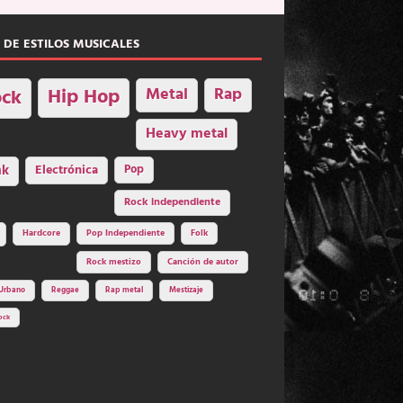
 DE ESTILOS MUSICALES
Hip Hop
Metal
Rap
ck
Heavy metal
nk
Electrónica
Pop
Rock independiente
Hardcore
Pop Independiente
Folk
Rock mestizo
Canción de autor
Urbano
Reggae
Rap metal
Mestizaje
ock