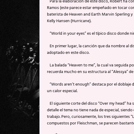
Para la elaboración de este disco, Robert ha co
Ramos (este parece estar empeñado en tocar con t
baterista de Heaven and Earth Marvin Sperling y R
Kelly Hansen (Hurricane).
“World in your eyes” es el típico disco donde 
En primer lugar, la canción que da nombre al di
adoptado en este disco.
La balada “Heaven to me”, la cual va seguida p
recuerda mucho en su estructura al “Alessya” de 
“Words aren’t enough” destaca por el doblaje d
un calor especial.
El siguiente corte del disco “Over my head” ha
detalle el tema no tiene nada de especial, siend
trabajo. Pero, curiosamente, los tres siguientes “
compuestos por Fleischman, se parecen bastante 