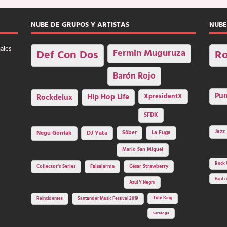
NUBE DE GRUPOS Y ARTISTAS
NUBE
nales
Fermin Muguruza
Def Con Dos
Ro
Barón Rojo
Pu
Rockdelux
Hip Hop Life
XpresidentX
SFDK
Jazz
Negu Gorriak
DJ Yata
Sôber
La Fuga
Mario San Miguel
Rock 
Collector's Series
Falsalarma
César Strawberry
Hard r
Azul Y Negro
Tote King
Reincidentes
Santander Music Festival 2019
Saratoga