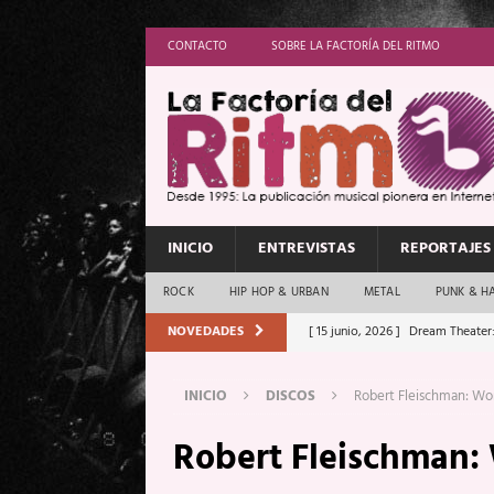
CONTACTO
SOBRE LA FACTORÍA DEL RITMO
INICIO
ENTREVISTAS
REPORTAJES
ROCK
HIP HOP & URBAN
METAL
PUNK & H
NOVEDADES
[ 15 junio, 2026 ]
Dream Theater:
Memory”
REPORTAJES
INICIO
DISCOS
Robert Fleischman: Wor
[ 11 junio, 2026 ]
Vamos Con Todo
Robert Fleischman: 
[ 1 junio, 2026 ]
Ave Exsilyum, l
[ 24 mayo, 2026 ]
Iron Maiden: 