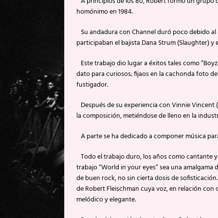
A principios de los 80, Robert formó un grupo 
homónimo en 1984.
Su andadura con Channel duró poco debido al a
participaban el bajista Dana Strum (Slaughter) y 
Este trabajo dio lugar a éxitos tales como “Boyz
dato para curiosos; fijaos en la cachonda foto d
fustigador.
Después de su experiencia con Vinnie Vincent (p
la composición, metiéndose de lleno en la industr
A parte se ha dedicado a componer música para 
Todo el trabajo duro, los años como cantante y
trabajo “World in your eyes” sea una amalgama d
de buen rock, no sin cierta dosis de sofisticació
de Robert Fleischman cuya voz, en relación con o
melódico y elegante.