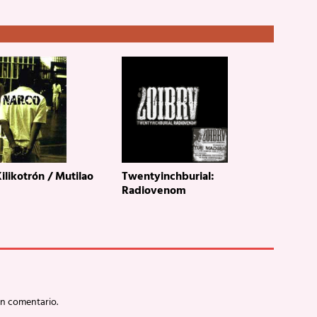
ilikotrón / Mutilao
Twentyinchburial:
Radiovenom
un comentario.