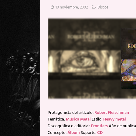
[ 20 mayo, 2026 ]
XpresidentX: 
10 noviembre, 2002
Discos
[ 17 mayo, 2026 ]
Fito & Fitipal
[ 17 mayo, 2026 ]
Fito & Fitipal
[ 5 agosto, 2026 ]
Florent Gorge
Protagonista del artículo:
Robert Fleischman
Temática:
Música Metal
Estilo:
Heavy metal
Discográfica o editorial:
Frontiers
Año de publica
Concepto:
Álbum
Soporte:
CD