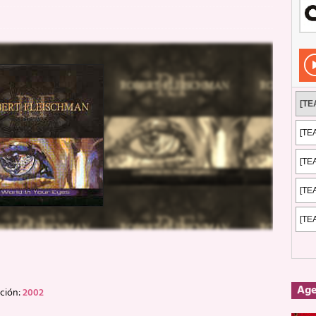
Rockeros certificados
ENTREVISTAS
dis: 2 de mayo de 2026 en Fuengirola
FOTOS
dis: Su ‘aullido’ retumbó ferozmente en Fuengirola.
REPORTAJES
s: La historia de Nintendo Vol. 2
PUBLICACIONES
Ag
ción:
2002