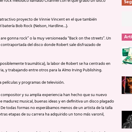
de rock melódico llamado Channel con el que grabó un disco
Seg
tractivo proyecto de Vinnie Vincent en el que también
el batería Bob Rock (Nelson, Hardline…).
Art
 are gonna rock” o la muy versioneada “Back on the streets”. Un
e contraportada del disco donde Robert sale disfrazado de
osiblemente traumática), la labor de Robert se ha centrado en
ia, y trabajando entre otros para la Almo Irving Publishing.
películas y programas de televisión.
 compositor y su amplia experiencia han hecho que su nuevo
e madurez musical, buenas ideas y en definitiva un disco plagado
n. De todas formas no esperábamos menos de un artista de la talla
tras etapas de su carrera ha adquirido un tono más varonil,