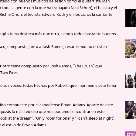
ntado con buenos músicos de sesión como el guitarrista Josh
oda la gente con la que ha trabajado Neal Schon), el bajista y el
ichie Onori, el teclista Edward Roth y en los coros la cantante
ningún tema destaca más que otro, siendo todos bastante buenos.
sco, compuesta junto a Josh Ramos, resume mucho el estilo
or otro tema compuesto por Josh Ramos, “The Crush” que
Two Fires.
e sus voces, todas hechas por Robert, que imprimen a este tema
 sido compuesto por el canadiense Bryan Adams. Aparte de este
o quizás lo más tedioso que nos podamos encontrar en este
Look at the dream”, “Only room for one” y “I can’t sleep at night”,
al estilo de Bryan Adams.