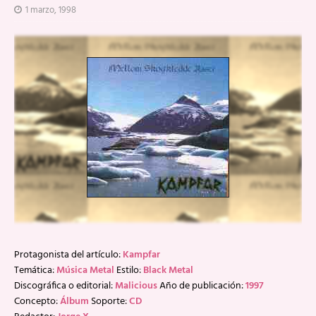
1 marzo, 1998
Protagonista del artículo:
Kampfar
Temática:
Música Metal
Estilo:
Black Metal
Discográfica o editorial:
Malicious
Año de publicación:
1997
Concepto:
Álbum
Soporte:
CD