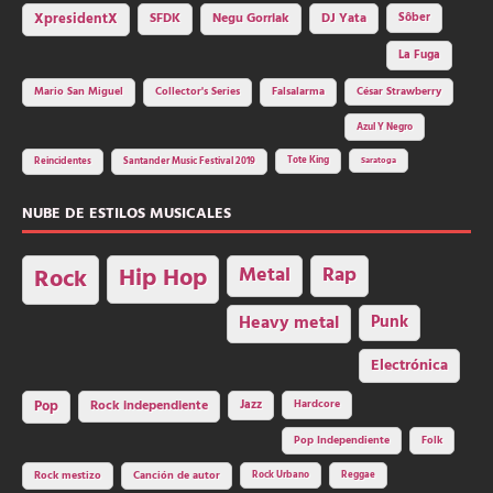
SFDK
Negu Gorriak
XpresidentX
DJ Yata
Sôber
La Fuga
Mario San Miguel
Collector's Series
Falsalarma
César Strawberry
Azul Y Negro
Tote King
Reincidentes
Santander Music Festival 2019
Saratoga
NUBE DE ESTILOS MUSICALES
Hip Hop
Metal
Rap
Rock
Heavy metal
Punk
Electrónica
Rock independiente
Jazz
Hardcore
Pop
Pop Independiente
Folk
Rock Urbano
Reggae
Rock mestizo
Canción de autor