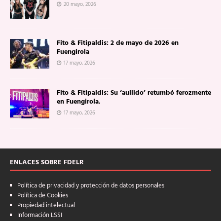
20 mayo, 2026
Fito & Fitipaldis: 2 de mayo de 2026 en
Fuengirola
17 mayo, 2026
Fito & Fitipaldis: Su ‘aullido’ retumbó ferozmente
en Fuengirola.
17 mayo, 2026
ENLACES SOBRE FDELR
Política de privacidad y protección de datos personales
Política de Cookies
Propiedad intelectual
Información LSSI