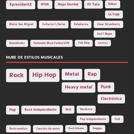
SFDK
Negu Gorriak
XpresidentX
DJ Yata
Sôber
La Fuga
Mario San Miguel
Collector's Series
Falsalarma
César Strawberry
Azul Y Negro
Tote King
Reincidentes
Santander Music Festival 2019
Saratoga
NUBE DE ESTILOS MUSICALES
Hip Hop
Metal
Rap
Rock
Heavy metal
Punk
Electrónica
Rock independiente
Jazz
Hardcore
Pop
Pop Independiente
Folk
Rock Urbano
Reggae
Rock mestizo
Canción de autor