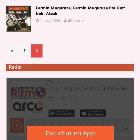
Fermin Muguruza, Fermin Muguruza Eta Dut:
Ireki Ateak
1 marzo, 1998
littlewalter
«
1
2
Radio